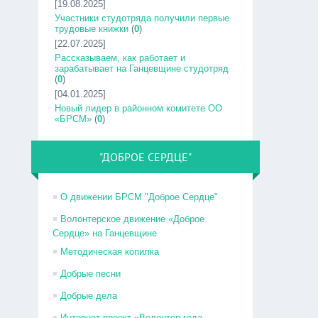
[19.08.2025]
Участники студотряда получили первые
трудовые книжки
(
0
)
[22.07.2025]
Рассказываем, как работает и
зарабатывает на Ганцевщине студотряд
(
0
)
[04.01.2025]
Новый лидер в районном комитете ОО
«БРСМ»
(
0
)
"ДОБРОЕ СЕРДЦЕ"
О движении БРСМ "Доброе Сердце"
Волонтерское движение «Доброе
Сердце» на Ганцевщине
Методическая копилка
Добрые песни
Добрые дела
Интернет-проект «Волонтер года –