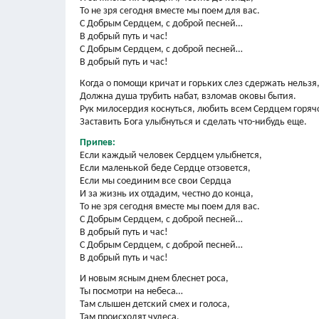
То не зря сегодня вместе мы поем для вас.
С Добрым Сердцем, с доброй песней…
В добрый путь и час!
С Добрым Сердцем, с доброй песней…
В добрый путь и час!
Когда о помощи кричат и горьких слез сдержать нельзя
Должна душа трубить набат, взломав оковы бытия.
Рук милосердия коснуться, любить всем Сердцем горяч
Заставить Бога улыбнуться и сделать что-нибудь еще.
Припев:
Если каждый человек Сердцем улыбнется,
Если маленькой беде Сердце отзовется,
Если мы соединим все свои Сердца
И за жизнь их отдадим, честно до конца,
То не зря сегодня вместе мы поем для вас.
С Добрым Сердцем, с доброй песней…
В добрый путь и час!
С Добрым Сердцем, с доброй песней…
В добрый путь и час!
И новым ясным днем блеснет роса,
Ты посмотри на небеса…
Там слышен детский смех и голоса,
Там происходят чудеса.