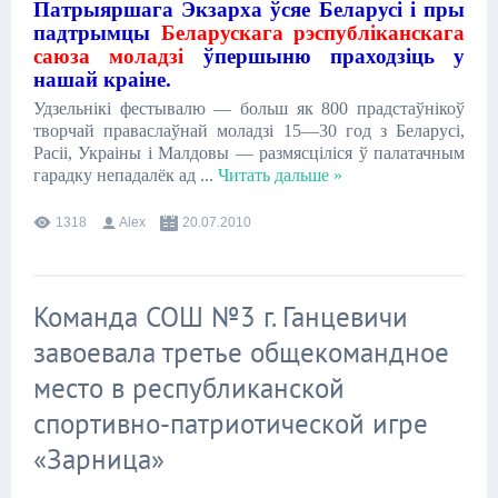
Патрыяршага Экзарха ўсяе Беларусі і пры
падтрымцы
Беларускага рэспубліканскага
саюза моладзі
ўпершыню праходзіць у
нашай краіне.
Удзельнікі фестывалю — больш як 800 прадстаўнікоў
творчай праваслаўнай моладзі 15—30 год з Беларусі,
Расіі, Украіны і Малдовы — размясціліся ў палатачным
гарадку непадалёк ад
...
Читать дальше »
1318
Alex
20.07.2010
Команда СОШ №3 г. Ганцевичи
завоевала третье общекомандное
место в республиканской
спортивно-патриотической игре
«Зарница»