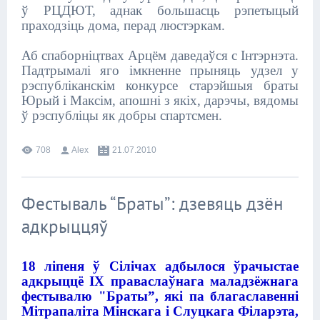
ў РЦДЮТ, аднак большасць рэпетыцый
праходзіць дома, перад люстэркам.
Аб спаборніцтвах Арцём даведаўся с Інтэрнэта.
Падтрымалі яго імкненне прыняць удзел у
рэспубліканскім конкурсе старэйшыя браты
Юрый і Максім, апошні з якіх, дарэчы, вядомы
ў рэспубліцы як добры спартсмен.
708
Alex
21.07.2010
Фестываль “Браты”: дзевяць дзён
адкрыццяў
18 ліпеня ў Сілічах адбылося ўрачыстае
адкрыццё IX праваслаўнага маладзёжнага
фестывалю "Браты”, які па благаславенні
Мітрапаліта Мінскага і Слуцкага Філарэта,