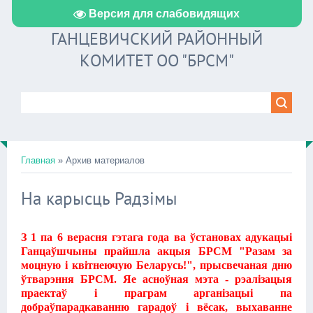
Версия для слабовидящих
ГАНЦЕВИЧСКИЙ РАЙОННЫЙ
КОМИТЕТ ОО "БРСМ"
Главная
»
Архив материалов
На карысць Радзімы
З 1 па 6 верасня гэтага года ва ўстановах адукацыі
Ганцаўшчыны прайшла акцыя БРСМ "Разам за
моцную і квітнеючую Беларусь!", прысвечаная дню
ўтварэння БРСМ. Яе асноўная мэта - рэалізацыя
праектаў і праграм арганізацыі па
добраўпарадкаванню гарадоў і вёсак, выхаванне