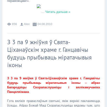
пераможцамі!».
...
Читать дальше »
856
Alex
04.08.2010
З 3 па 9 жніўня ў Свята-
Ціханаўскім храме г. Ганцавічы
будуць прыбываць міратачывыя
іконы
З 3 па 9 жніўня ў Свята-Ціханаўскім храме г. Ганцавічы
будуць прыбываць міратачывыя іконы – абраз
Багародзіцы Скорапаслушніцы і вялікамучаніка
Панцеляімана
Гэта вялікія праваслаўныя святыні, якім вернікі пакланяюцца
ўсюды. Абраз Божай Маці Скорапаслушніцы вядомы тым, што