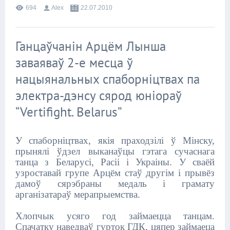
694
Alex
22.07.2010
Ганцаўчанін Арцём Лынша
заваяваў 2-е месца ў
нацыянальных спаборніцтвах па
электра-дэнсу сярод юніораў
“Vertifight. Belarus”
У спаборніцтвах, якія праходзілі ў Мінску,
прынялі ўдзел выканаўцы гэтага сучаснага
танца з Беларусі, Расіі і Украіны. У сваёй
узроставай групе Арцём стаў другім і прывёз
дамоў сярэбраны медаль і грамату
арганізатараў мерапрыемства.
Хлопчык усяго год займаецца танцам.
Спачатку наведваў гурток ГДК, цяпер займаеца