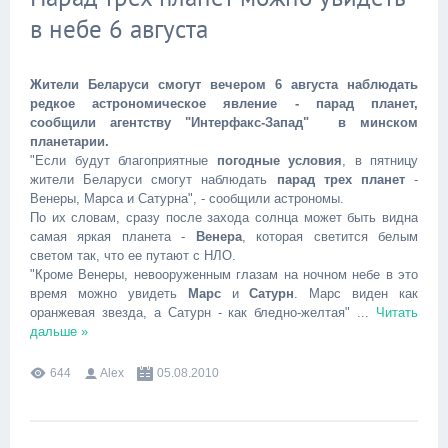
в небе 6 августа
Жители Беларуси смогут вечером 6 августа наблюдать
редкое астрономическое явление - парад планет,
сообщили агентству "Интерфакс-Запад" в минском
планетарии.
"Если будут благоприятные
погодные условия
, в пятницу
жители Беларуси смогут наблюдать
парад трех планет
-
Венеры, Марса и Сатурна", - сообщили астрономы.
По их словам, сразу после захода солнца может быть видна
самая яркая планета -
Венера
, которая светится белым
светом так, что ее путают с НЛО.
"Кроме Венеры, невооруженным глазам на ночном небе в это
время можно увидеть
Марс
и
Сатурн
. Марс виден как
оранжевая звезда, а Сатурн - как бледно-желтая"
...
Читать
дальше »
644
Alex
05.08.2010