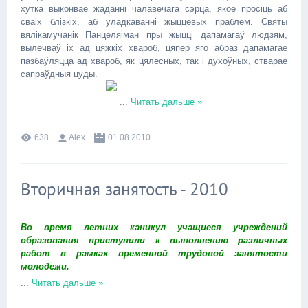
хутка выконвае жаданні чалавечага сэрца, якое просіць аб
сваіх блізкіх, аб уладкаванні жыццёвых праблем. Святы
вялікамучанік Панцеляіман пры жыцці дапамагаў людзям,
вылечваў іх ад цяжкіх хвароб, цяпер яго абраз дапамагае
пазбаўляцца ад хвароб, як цялесных, так і духоўных, стварае
сапраўдныя цуды.
...
Читать дальше »
638
Alex
01.08.2010
Вторичная занятость - 2010
Во время летних каникул учащиеся учреждений
образования приступили к выполнению различных
работ в рамках временной трудовой занятости
молодежи.
...
Читать дальше »