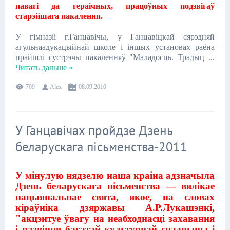
павагі да гераічных, працоўных подзвігаў
старэйшага пакалення.
У гімназіі г.Ганцавічы, у Ганцавіцкай сярэдняй
агульнаадукацыйнай школе і іншых установах раёна
прайшлі сустрэчы пакаленняў "Маладосць. Традыц
...
Читать дальше »
709
Alex
08.09.2010
У Ганцавічах пройдзе Дзень
беларускага пісьменства-2011
У мінулую нядзелю наша краіна адзначыла
Дзень беларускага пісьменства — вялікае
нацыянальнае свята, якое, па словах
кіраўніка дзяржавы А.Р.Лукашэнкі,
"акцэнтуе ўвагу на неабходнасці захавання
і развіцця багатай культурнай спадчыны і