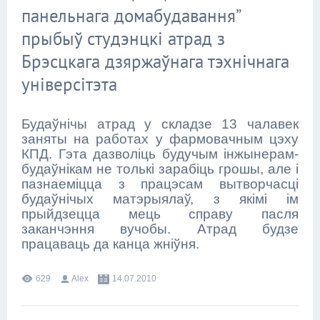
панельнага домабудавання”
прыбыў студэнцкі атрад з
Брэсцкага дзяржаўнага тэхнічнага
універсітэта
Будаўнічы атрад у складзе 13 чалавек
заняты на работах у фармовачным цэху
КПД. Гэта дазволіць будучым інжынерам-
будаўнікам не толькі зарабіць грошы, але і
пазнаеміцца з працэсам вытворчасці
будаўнічых матэрыялаў, з якімі ім
прыйдзецца мець справу пасля
заканчэння вучобы. Атрад будзе
працаваць да канца жніўня.
629
Alex
14.07.2010