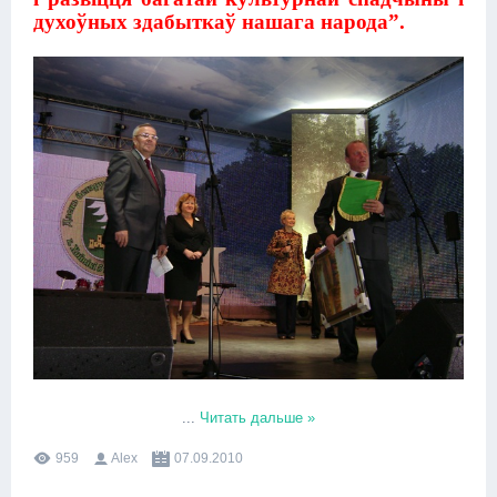
духоўных здабыткаў нашага народа”.
...
Читать дальше »
959
Alex
07.09.2010