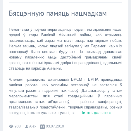
Бясцэнную памяць нашчадкам
Немагчыма ў поўнай меры ацаніць подзвіг, які здзейснілі нашы
продкі ў гады Вялікай Айчыннай вайны, каб атрымаць
незалежнасць, каб зараз мы маглі жыць пад мірным небам.
Нельга забыць, колькі людзей загінула ў імя Перамогі, каб у іх
нашчадкаў была светлая будучыня. Іх прыклад дапамагае
новаму пакаленню быць дастойнымі грамадзянамі сваёй
краіны, натхнёнымі ідэаламі дабра і справядлівасці, здольнымі
ствараць на карысць Айчыны.
Членамі грамадскіх арганізацый БРСМ і БРПА праводзіцца
вялікая работа, каб успаміны ветэранаў не засталіся ў
мінулым разам з падзеямі тых часоў. Дапамагаюць у гэтым
мерапрыемствы, якія сталі традыцыйнымі ў пярвічных
арганізацыях гэтых аб’яднанняў, — раённыя канферэнцыі,
тэатралізаваныя прадстаўленні, творчыя справаздачы, розныя
конкурсы, інтэлектуальныя гульні, ві
...
Читать дальше »
908
Alex
03.07.2010