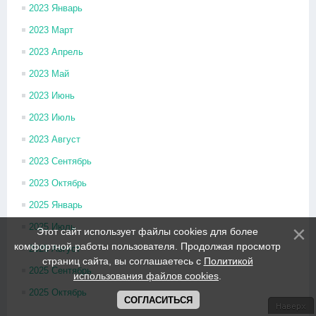
2023 Январь
2023 Март
2023 Апрель
2023 Май
2023 Июнь
2023 Июль
2023 Август
2023 Сентябрь
2023 Октябрь
2025 Январь
2025 Июль
Этот сайт использует файлы cookies для более
комфортной работы пользователя. Продолжая просмотр
2025 Август
страниц сайта, вы соглашаетесь с
Политикой
2025 Сентябрь
использования файлов cookies
.
2025 Октябрь
СОГЛАСИТЬСЯ