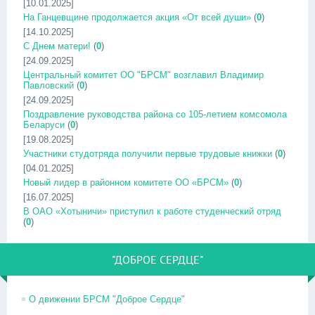
[10.01.2025]
На Ганцевщине продолжается акция «От всей души»
(
0
)
[14.10.2025]
С Днем матери!
(
0
)
[24.09.2025]
Центральный комитет ОО "БРСМ" возглавил Владимир
Павловский
(
0
)
[24.09.2025]
Поздравление руководства района со 105-летием комсомола
Беларуси
(
0
)
[19.08.2025]
Участники студотряда получили первые трудовые книжки
(
0
)
[04.01.2025]
Новый лидер в районном комитете ОО «БРСМ»
(
0
)
[16.07.2025]
В ОАО «Хотыничи» приступил к работе студенческий отряд
(
0
)
"ДОБРОЕ СЕРДЦЕ"
О движении БРСМ "Доброе Сердце"