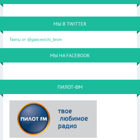
МЫ В TWITTER
Твиты от @gancevichi_brsm
МЫ НА FACEBOOK
ПИЛОТ-ФМ