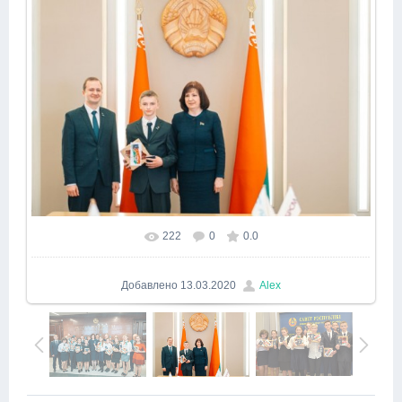
222
0
0.0
В реальном размере
640x427
/ 47.4Kb
Добавлено
13.03.2020
Alex