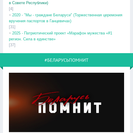
в Совете Республики)
[4]
2020 - "Мы - граждане Беларуси" (Торжественная церемония
вручения паспортов в Ганцевичах)
[31]
2025 - Патриотический проект «Марафон мужества «#1
регион. Сила в единстве»
[37]
#БЕЛАРУСЬПОМНИТ