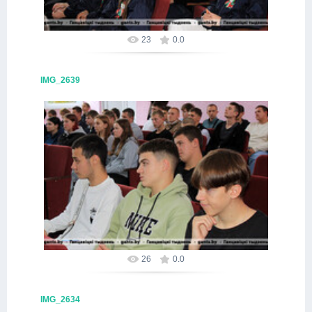
23
0.0
IMG_2639
09.10.2025
Alex
26
0.0
IMG_2634