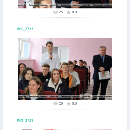
25
0.0
IMG_2717
09.10.2025
Alex
20
0.0
IMG_2713