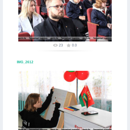
09.10.2025
Alex
23
0.0
IMG_2612
09.10.2025
Alex