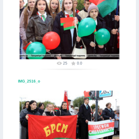
16.10.2025
Alex
25
0.0
IMG_2516_о
16.10.2025
Alex