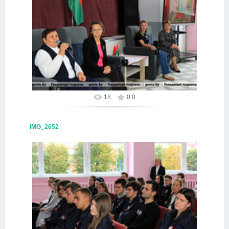
09.10.2025
Alex
18
0.0
IMG_2652
09.10.2025
Alex