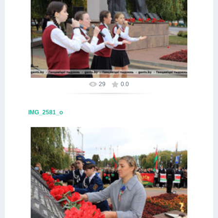
16.10.2025
Alex
29
0.0
IMG_2581_о
16.10.2025
Alex