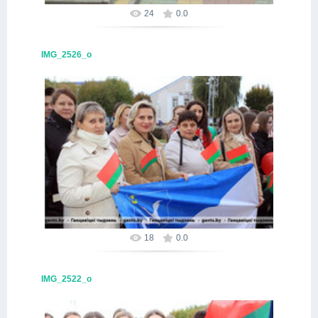
24
0.0
IMG_2526_о
16.10.2025
Alex
18
0.0
IMG_2522_о