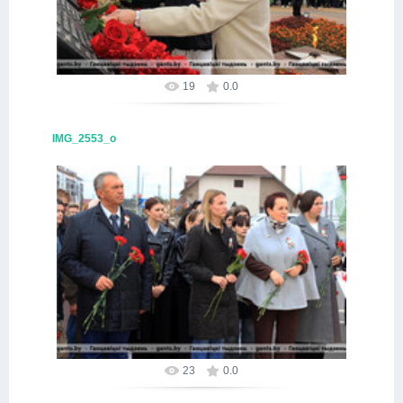
19
0.0
IMG_2553_о
16.10.2025
Alex
23
0.0