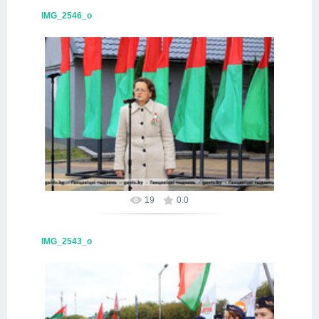
IMG_2546_о
16.10.2025
Alex
19
0.0
IMG_2543_о