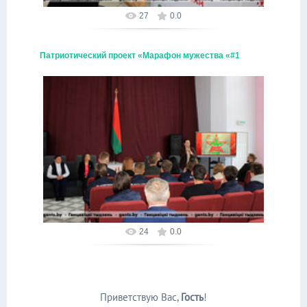
27
0.0
Патриотический проект «Марафон мужества «#1
регион
09.10.2025
Alex
24
0.0
Приветствую Вас
,
Гость
!