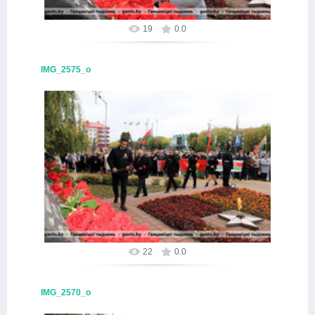
19
0.0
IMG_2575_о
16.10.2025
Alex
22
0.0
IMG_2570_о