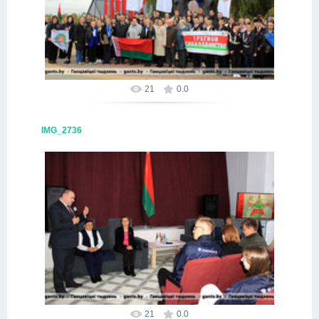
Alex
21
0.0
IMG_2736
09.10.2025
Alex
21
0.0