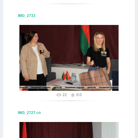
IMG_2733
09.10.2025
Alex
22
0.0
IMG_2727 сп