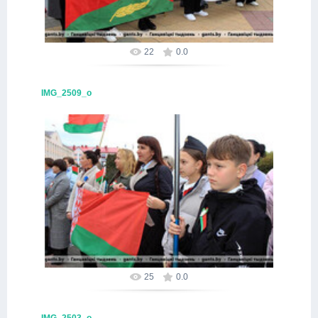
22
0.0
IMG_2509_о
16.10.2025
Alex
25
0.0
IMG_2503_о