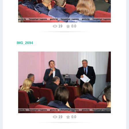
19
0.0
IMG_2694
09.10.2025
Alex
19
0.0