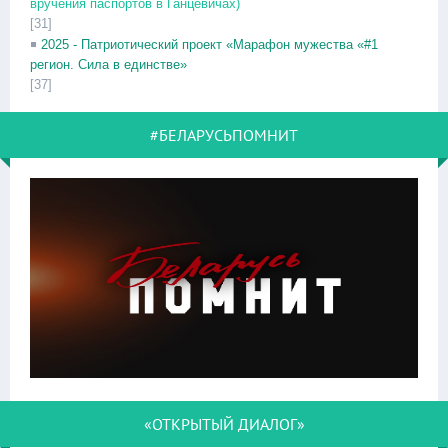
вручения паспортов в Ганцевичах)
[31]
2025 - Патриотический проект «Марафон мужества «#1
регион. Сила в единстве»
[37]
#БЕЛАРУСЬПОМНИТ
«ОТКРЫТЫЙ ДИАЛОГ»