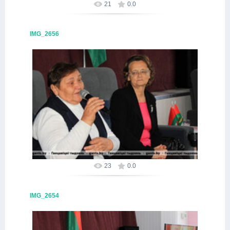
21
0.0
IMG_2656
09.10.2025
Alex
23
0.0
IMG_2654