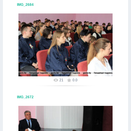
IMG_2684
09.10.2025
Alex
21
0.0
IMG_2672