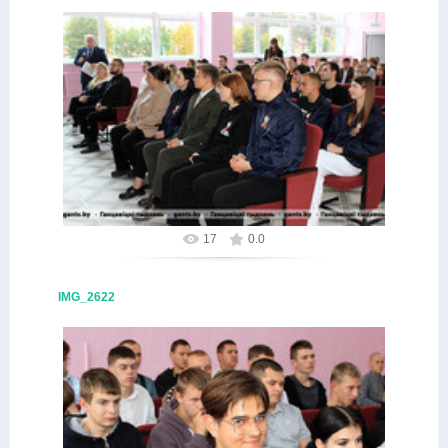
09.10.2025
Alex
17
0.0
IMG_2622
09.10.2025