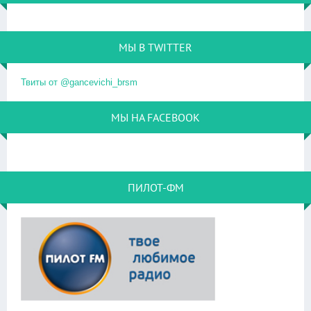
МЫ В TWITTER
Твиты от @gancevichi_brsm
МЫ НА FACEBOOK
ПИЛОТ-ФМ