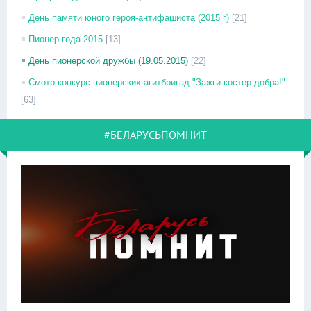
День памяти юного героя-антифашиста (2015 г)
[21]
Пионер года 2015
[13]
День пионерской дружбы (19.05.2015)
[22]
Смотр-конкурс пионерских агитбригад "Зажги костер добра!"
[63]
#БЕЛАРУСЬПОМНИТ