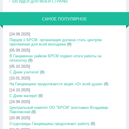
100 ИДЕЙ ДЛЯ МОЕЙ СТРАНЫ
САМОЕ ПОПУЛЯРНОЕ
[24.09.2025]
Перцов о БРСМ: организация должна стать центром
притяжения для всей молодежи
(
0
)
[05.09.2025]
В Ганцевичах райком БРСМ подвел итоги работы за
пятилетку
(
0
)
[05.10.2025]
С Днем учителя!
(
0
)
[10.01.2025]
На Ганцевщине продолжается акция «От всей души»
(
0
)
[14.10.2025]
С Днем матери!
(
0
)
[24.09.2025]
Центральный комитет ОО "БРСМ" возглавил Владимир
Павловский
(
0
)
[20.08.2025]
Студотряды Ганцевщины продолжают работу
(
0
)