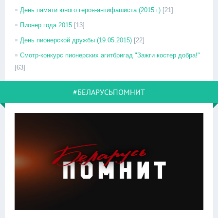
День памяти юного героя-антифашиста (2015 г)
[21]
Пионер года 2015
[13]
День пионерской дружбы (19.05.2015)
[22]
Смотр-конкурс пионерских агитбригад "Зажги костер добра!"
[63]
#БЕЛАРУСЬПОМНИТ