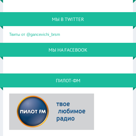
МЫ В TWITTER
Твиты от @gancevichi_brsm
МЫ НА FACEBOOK
ПИЛОТ-ФМ