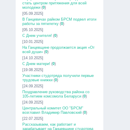
стать центром притяжения для всей
молодежи
(
0
)
[05.09.2025]
В Ганцевичах райком БРСМ подвел итоги
работы за пятилетку
(
0
)
[05.10.2025]
С Днем учителя!
(
0
)
[10.01.2025]
На Ганцевщине продолжается акция «От
всей души»
(
0
)
[14.10.2025]
С Днем матери!
(
0
)
[19.08.2025]
Участники студотряда получили первые
трудовые книжки
(
0
)
[24.09.2025]
Поздравление руководства района со
105-летием комсомола Беларуси
(
0
)
[24.09.2025]
Центральный комитет ОО "БРСМ"
возглавил Владимир Павловский
(
0
)
[22.07.2025]
Рассказываем, как работает и
зарабатывает на Ганцевщине студотряд