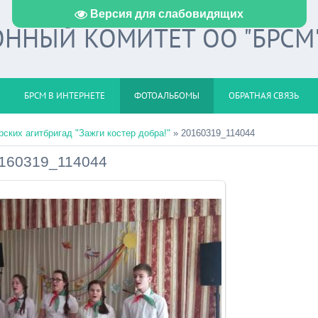
Версия для слабовидящих
ННЫЙ КОМИТЕТ ОО "БРСМ
БРСМ В ИНТЕРНЕТЕ
ФОТОАЛЬБОМЫ
ОБРАТНАЯ СВЯЗЬ
ских агитбригад "Зажги костер добра!"
» 20160319_114044
160319_114044