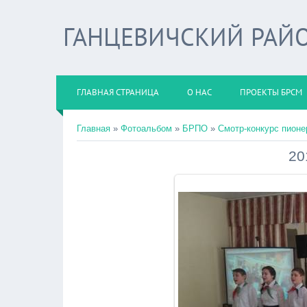
ГАНЦЕВИЧСКИЙ РАЙО
ГЛАВНАЯ СТРАНИЦА
О НАС
ПРОЕКТЫ БРСМ
Главная
»
Фотоальбом
»
БРПО
»
Смотр-конкурс пионер
20