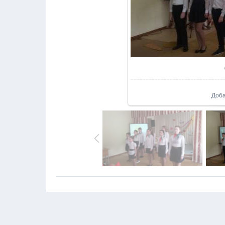
В реа
Доб