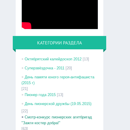
КАТЕГОРИИ РАЗДЕЛА
Октябрятский калейдоскоп 2012
[13]
Суперзвёздочка - 2011
[20]
День памяти юного героя-антифашиста
(2015 г)
[21]
Пионер года 2015
[13]
День пионерской дружбы (19.05.2015)
[22]
Смотр-конкурс пионерских агитбригад
"Зажги костер добра!"
[63]