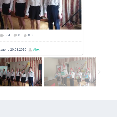
304
0
0.0
льном размере
800x450
/ 127.0Kb
авлено
20.03.2016
Alex