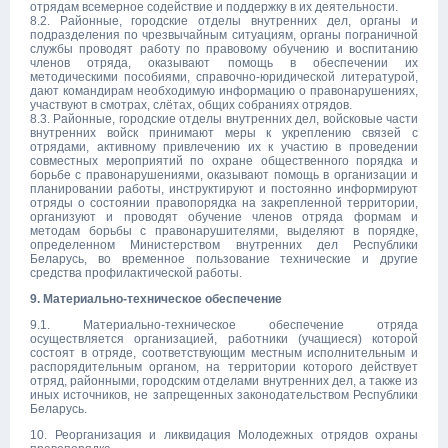
отрядам всемерное содействие и поддержку в их деятельности.
8.2. Районные, городские отделы внутренних дел, органы и
подразделения по чрезвычайным ситуациям, органы пограничной
службы проводят работу по правовому обучению и воспитанию
членов отряда, оказывают помощь в обеспечении их
методическими пособиями, справочно-юридической литературой,
дают командирам необходимую информацию о правонарушениях,
участвуют в смотрах, слётах, общих собраниях отрядов.
8.3. Районные, городские отделы внутренних дел, войсковые части
внутренних войск принимают меры к укреплению связей с
отрядами, активному привлечению их к участию в проведении
совместных мероприятий по охране общественного порядка и
борьбе с правонарушениями, оказывают помощь в организации и
планировании работы, инструктируют и постоянно информируют
отряды о состоянии правопорядка на закрепленной территории,
организуют и проводят обучение членов отряда формам и
методам борьбы с правонарушителями, выделяют в порядке,
определенном Министерством внутренних дел Республики
Беларусь, во временное пользование технические и другие
средства профилактической работы.
9. Материально-техническое обеспечение
9.1. Материально-техническое обеспечение отряда
осуществляется организацией, работники (учащиеся) которой
состоят в отряде, соответствующим местным исполнительным и
распорядительным органом, на территории которого действует
отряд, районными, городским отделами внутренних дел, а также из
иных источников, не запрещенных законодательством Республики
Беларусь.
10. Реорганизация и ликвидация Молодежных отрядов охраны