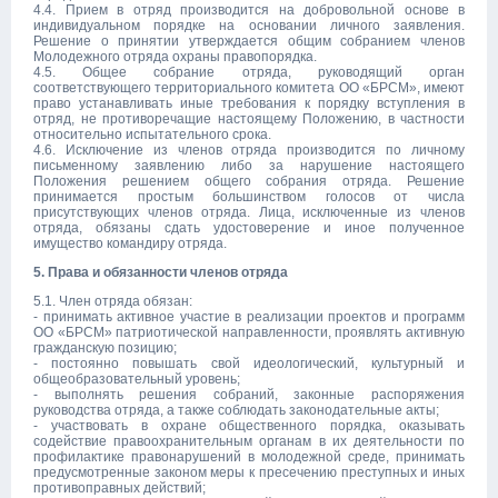
4.4. Прием в отряд производится на добровольной основе в
индивидуальном порядке на основании личного заявления.
Решение о принятии утверждается общим собранием членов
Молодежного отряда охраны правопорядка.
4.5. Общее собрание отряда, руководящий орган
соответствующего территориального комитета ОО «БРСМ», имеют
право устанавливать иные требования к порядку вступления в
отряд, не противоречащие настоящему Положению, в частности
относительно испытательного срока.
4.6. Исключение из членов отряда производится по личному
письменному заявлению либо за нарушение настоящего
Положения решением общего собрания отряда. Решение
принимается простым большинством голосов от числа
присутствующих членов отряда. Лица, исключенные из членов
отряда, обязаны сдать удостоверение и иное полученное
имущество командиру отряда.
5. Права и обязанности членов отряда
5.1. Член отряда обязан:
- принимать активное участие в реализации проектов и программ
ОО «БРСМ» патриотической направленности, проявлять активную
гражданскую позицию;
- постоянно повышать свой идеологический, культурный и
общеобразовательный уровень;
- выполнять решения собраний, законные распоряжения
руководства отряда, а также соблюдать законодательные акты;
- участвовать в охране общественного порядка, оказывать
содействие правоохранительным органам в их деятельности по
профилактике правонарушений в молодежной среде, принимать
предусмотренные законом меры к пресечению преступных и иных
противоправных действий;