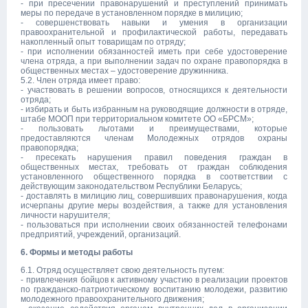
- при пресечении правонарушений и преступлений принимать
меры по передаче в установленном порядке в милицию;
- совершенствовать навыки и умения в организации
правоохранительной и профилактической работы, передавать
накопленный опыт товарищам по отряду;
- при исполнении обязанностей иметь при себе удостоверение
члена отряда, а при выполнении задач по охране правопорядка в
общественных местах – удостоверение дружинника.
5.2. Член отряда имеет право:
- участвовать в решении вопросов, относящихся к деятельности
отряда;
- избирать и быть избранным на руководящие должности в отряде,
штабе МООП при территориальном комитете ОО «БРСМ»;
- пользовать льготами и преимуществами, которые
предоставляются членам Молодежных отрядов охраны
правопорядка;
- пресекать нарушения правил поведения граждан в
общественных местах, требовать от граждан соблюдения
установленного общественного порядка в соответствии с
действующим законодательством Республики Беларусь;
- доставлять в милицию лиц, совершивших правонарушения, когда
исчерпаны другие меры воздействия, а также для установления
личности нарушителя;
- пользоваться при исполнении своих обязанностей телефонами
предприятий, учреждений, организаций.
6. Формы и методы работы
6.1. Отряд осуществляет свою деятельность путем:
- привлечения бойцов к активному участию в реализации проектов
по гражданско-патриотическому воспитанию молодежи, развитию
молодежного правоохранительного движения;