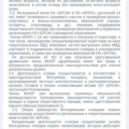
летнего возраста, которые по достижении 16-летнего возраста
зачисляются в состав отряда без прохождения испытательного
срока.
2.3. Молодежный актив ОО «БРСМ» и ОО «БРПО», достигший 14
лет, имеет возможность принимать участие в проведении военно-
спортивных и военно-патриотических мероприятий (лагеря,
эстафеты, спартакиады и др.), обучении, поддержании
общественного порядка при проведении мероприятий в первичных
организациях ОО «БРСМ» учреждений образования.
Члены МООП с 16 лет привлекаются к обучению и подготовке, в
том числе, прохождению специализированной подготовки на базе
территориальных ОВД, войсковых частей внутренних войск МВД,
участвуют в поддержании общественного порядка в учреждениях
образования, а также при проведении мероприятий ОО «БРСМ».
По достижению 18 лет и при получении удостоверения
дружинника члены МООП (дружинники) имеют все права и
обязанности, предусмотренные законодательством для членов
добровольных дружин.
2.4. Деятельность отряда осуществляется в соответствии с
законодательством Республики Беларусь, решениями и
распоряжениями местных исполнительных и распорядительных
органов, Уставом и иными нормативными актами ОО «БРСМ»,
настоящим Положением.
Члены МООП при выполнении служебных обязанностей
руководствуются требованиями законодательства об участии
граждан в охране общественного порядка, имеют удостоверение
единого образца (приложение 1).
2.5. Общее руководство Молодежными отрядами охраны
правопорядка осуществляется Центральным и территориальными
комитетами ОО «БРСМ».
Координацию деятельности отрядов осуществляют штабы
Молодежных отрядов охраны правопорядка, которые действуют