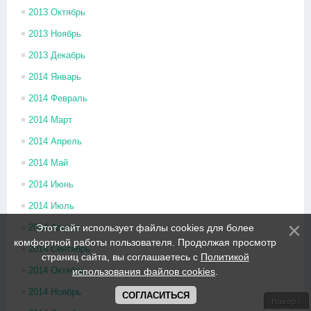
2013 Октябрь
2013 Ноябрь
2013 Декабрь
2014 Январь
2014 Февраль
2014 Март
2014 Апрель
2014 Май
2014 Июнь
2014 Июль
Этот сайт использует файлы cookies для более
2014 Август
комфортной работы пользователя. Продолжая просмотр
2014 Сентябрь
страниц сайта, вы соглашаетесь с
Политикой
2014 Октябрь
использования файлов cookies
.
2014 Ноябрь
СОГЛАСИТЬСЯ