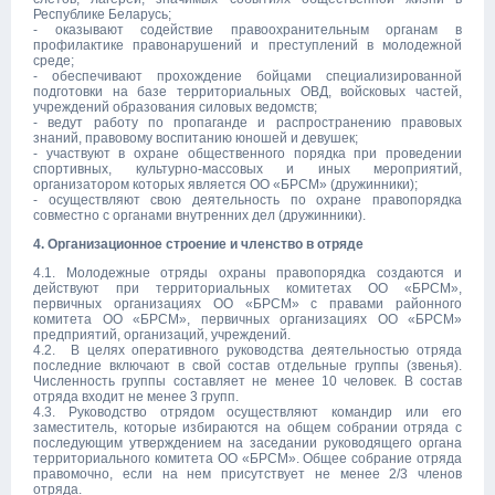
Республике Беларусь;
- оказывают содействие правоохранительным органам в
профилактике правонарушений и преступлений в молодежной
среде;
- обеспечивают прохождение бойцами специализированной
подготовки на базе территориальных ОВД, войсковых частей,
учреждений образования силовых ведомств;
- ведут работу по пропаганде и распространению правовых
знаний, правовому воспитанию юношей и девушек;
- участвуют в охране общественного порядка при проведении
спортивных, культурно-массовых и иных мероприятий,
организатором которых является ОО «БРСМ» (дружинники);
- осуществляют свою деятельность по охране правопорядка
совместно с органами внутренних дел (дружинники).
4. Организационное строение и членство в отряде
4.1. Молодежные отряды охраны правопорядка создаются и
действуют при территориальных комитетах ОО «БРСМ»,
первичных организациях ОО «БРСМ» с правами районного
комитета ОО «БРСМ», первичных организациях ОО «БРСМ»
предприятий, организаций, учреждений.
4.2. В целях оперативного руководства деятельностью отряда
последние включают в свой состав отдельные группы (звенья).
Численность группы составляет не менее 10 человек. В состав
отряда входит не менее 3 групп.
4.3. Руководство отрядом осуществляют командир или его
заместитель, которые избираются на общем собрании отряда с
последующим утверждением на заседании руководящего органа
территориального комитета ОО «БРСМ». Общее собрание отряда
правомочно, если на нем присутствует не менее 2/3 членов
отряда.