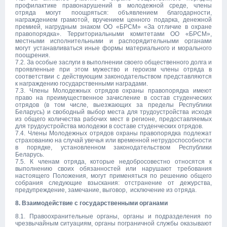
профилактике правонарушений в молодежной среде, члены
отряда могут поощряться: объявлением благодарности,
награждением грамотой, вручением ценного подарка, денежной
премией, нагрудным знаком ОО «БРСМ» «За отличие в охране
правопорядка». Территориальными комитетами ОО «БРСМ»,
местными исполнительными и распорядительными органами
могут устанавливаться иные формы материального и морального
поощрения.
7.2. За особые заслуги в выполнении своего общественного долга и
проявленные при этом мужество и героизм члены отряда в
соответствии с действующим законодательством представляются
к награждению государственными наградами.
7.3. Члены Молодежных отрядов охраны правопорядка имеют
право на преимущественное зачисление в состав студенческих
отрядов (в том числе, выезжающих за пределы Республики
Беларусь) и свободный выбор места для трудоустройства исходя
из общего количества рабочих мест в регионе, предоставляемых
для трудоустройства молодежи в составе студенческих отрядов.
7.4. Члены Молодежных отрядов охраны правопорядка подлежат
страхованию на случай увечья или временной нетрудоспособности
в порядке, установленном законодательством Республики
Беларусь.
7.5. К членам отряда, которые недобросовестно относятся к
выполнению своих обязанностей или нарушают требования
настоящего Положения, могут применяться по решению общего
собрания следующие взыскания: отстранение от дежурства,
предупреждение, замечание, выговор, исключение из отряда.
8. Взаимодействие с государственными органами
8.1. Правоохранительные органы, органы и подразделения по
чрезвычайным ситуациям, органы пограничной службы оказывают