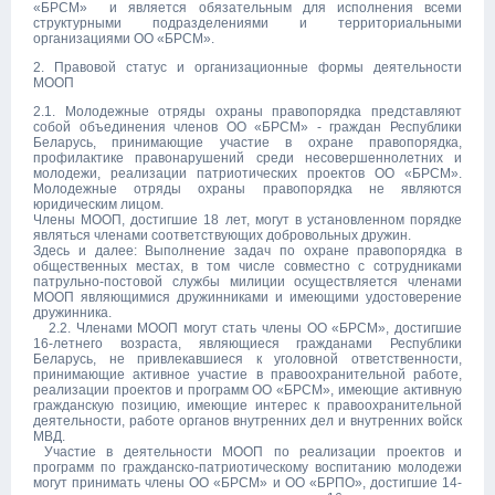
«БРСМ» и является обязательным для исполнения всеми
структурными подразделениями и территориальными
организациями ОО «БРСМ».
2. Правовой статус и организационные формы деятельности
МООП
2.1. Молодежные отряды охраны правопорядка представляют
собой объединения членов ОО «БРСМ» - граждан Республики
Беларусь, принимающие участие в охране правопорядка,
профилактике правонарушений среди несовершеннолетних и
молодежи, реализации патриотических проектов ОО «БРСМ».
Молодежные отряды охраны правопорядка не являются
юридическим лицом.
Члены МООП, достигшие 18 лет, могут в установленном порядке
являться членами соответствующих добровольных дружин.
Здесь и далее: Выполнение задач по охране правопорядка в
общественных местах, в том числе совместно с сотрудниками
патрульно-постовой службы милиции осуществляется членами
МООП являющимися дружинниками и имеющими удостоверение
дружинника.
2.2. Членами МООП могут стать члены ОО «БРСМ», достигшие
16-летнего возраста, являющиеся гражданами Республики
Беларусь, не привлекавшиеся к уголовной ответственности,
принимающие активное участие в правоохранительной работе,
реализации проектов и программ ОО «БРСМ», имеющие активную
гражданскую позицию, имеющие интерес к правоохранительной
деятельности, работе органов внутренних дел и внутренних войск
МВД.
Участие в деятельности МООП по реализации проектов и
программ по гражданско-патриотическому воспитанию молодежи
могут принимать члены ОО «БРСМ» и ОО «БРПО», достигшие 14-