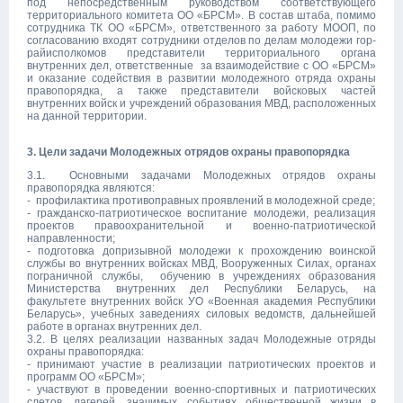
под непосредственным руководством соответствующего
территориального комитета ОО «БРСМ». В состав штаба, помимо
сотрудника ТК ОО «БРСМ», ответственного за работу МООП, по
согласованию входят сотрудники отделов по делам молодежи гор-
райисполкомов представители территориального органа
внутренних дел, ответственные за взаимодействие с ОО «БРСМ»
и оказание содействия в развитии молодежного отряда охраны
правопорядка, а также представители войсковых частей
внутренних войск и учреждений образования МВД, расположенных
на данной территории.
3. Цели задачи Молодежных отрядов охраны правопорядка
3.1. Основными задачами Молодежных отрядов охраны
правопорядка являются:
- профилактика противоправных проявлений в молодежной среде;
- гражданско-патриотическое воспитание молодежи, реализация
проектов правоохранительной и военно-патриотической
направленности;
- подготовка допризывной молодежи к прохождению воинской
службы во внутренних войсках МВД, Вооруженных Силах, органах
пограничной службы, обучению в учреждениях образования
Министерства внутренних дел Республики Беларусь, на
факультете внутренних войск УО «Военная академия Республики
Беларусь», учебных заведениях силовых ведомств, дальнейшей
работе в органах внутренних дел.
3.2. В целях реализации названных задач Молодежные отряды
охраны правопорядка:
- принимают участие в реализации патриотических проектов и
программ ОО «БРСМ»;
- участвуют в проведении военно-спортивных и патриотических
слетов, лагерей, значимых событиях общественной жизни в