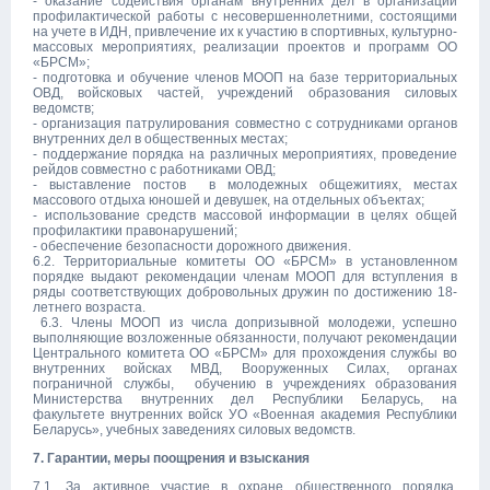
- оказание содействия органам внутренних дел в организации
профилактической работы с несовершеннолетними, состоящими
на учете в ИДН, привлечение их к участию в спортивных, культурно-
массовых мероприятиях, реализации проектов и программ ОО
«БРСМ»;
- подготовка и обучение членов МООП на базе территориальных
ОВД, войсковых частей, учреждений образования силовых
ведомств;
- организация патрулирования совместно с сотрудниками органов
внутренних дел в общественных местах;
- поддержание порядка на различных мероприятиях, проведение
рейдов совместно с работниками ОВД;
- выставление постов в молодежных общежитиях, местах
массового отдыха юношей и девушек, на отдельных объектах;
- использование средств массовой информации в целях общей
профилактики правонарушений;
- обеспечение безопасности дорожного движения.
6.2. Территориальные комитеты ОО «БРСМ» в установленном
порядке выдают рекомендации членам МООП для вступления в
ряды соответствующих добровольных дружин по достижению 18-
летнего возраста.
6.3. Члены МООП из числа допризывной молодежи, успешно
выполняющие возложенные обязанности, получают рекомендации
Центрального комитета ОО «БРСМ» для прохождения службы во
внутренних войсках МВД, Вооруженных Силах, органах
пограничной службы, обучению в учреждениях образования
Министерства внутренних дел Республики Беларусь, на
факультете внутренних войск УО «Военная академия Республики
Беларусь», учебных заведениях силовых ведомств.
7. Гарантии, меры поощрения и взыскания
7.1. За активное участие в охране общественного порядка,