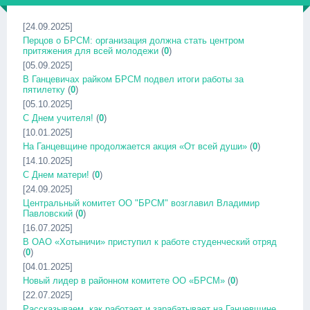
[24.09.2025]
Перцов о БРСМ: организация должна стать центром
притяжения для всей молодежи
(
0
)
[05.09.2025]
В Ганцевичах райком БРСМ подвел итоги работы за
пятилетку
(
0
)
[05.10.2025]
С Днем учителя!
(
0
)
[10.01.2025]
На Ганцевщине продолжается акция «От всей души»
(
0
)
[14.10.2025]
С Днем матери!
(
0
)
[24.09.2025]
Центральный комитет ОО "БРСМ" возглавил Владимир
Павловский
(
0
)
[16.07.2025]
В ОАО «Хотыничи» приступил к работе студенческий отряд
(
0
)
[04.01.2025]
Новый лидер в районном комитете ОО «БРСМ»
(
0
)
[22.07.2025]
Рассказываем, как работает и зарабатывает на Ганцевщине