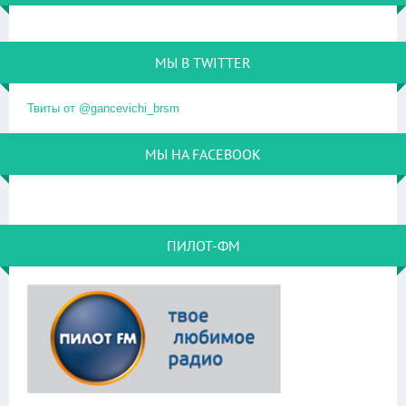
МЫ В TWITTER
Твиты от @gancevichi_brsm
МЫ НА FACEBOOK
ПИЛОТ-ФМ