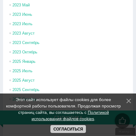
2023 Май
2023 Июнь
2023 Июль
2023 Август
2023 Сентябрь
2023 Октябрь
2025 Январь
2025 Июль
2025 Август
2025 Сентябрь
2025 Октябрь
Этот сайт использует файлы cookies для более
комфортной работы пользователя. Продолжая просмотр
страниц сайта, вы соглашаетесь с
Политикой
СТАТИСТИКА
использования файлов cookies
.
СОГЛАСИТЬСЯ