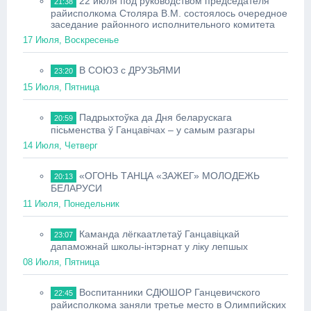
22 июля под руководством председателя
21:38
райисполкома Столяра В.М. состоялось очередное
заседание районного исполнительного комитета
17 Июля, Воскресенье
В СОЮЗ с ДРУЗЬЯМИ
23:20
15 Июля, Пятница
Падрыхтоўка да Дня беларускага
20:59
пісьменства ў Ганцавічах – у самым разгары
14 Июля, Четверг
«ОГОНЬ ТАНЦА «ЗАЖЕГ» МОЛОДЕЖЬ
20:13
БЕЛАРУСИ
11 Июля, Понедельник
Каманда лёгкаатлетаў Ганцавіцкай
23:07
дапаможнай школы-інтэрнат у ліку лепшых
08 Июля, Пятница
Воспитанники СДЮШОР Ганцевичского
22:45
райисполкома заняли третье место в Олимпийских