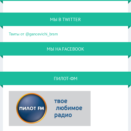
МЫ В TWITTER
Твиты от @gancevichi_brsm
МЫ НА FACEBOOK
ПИЛОТ-ФМ