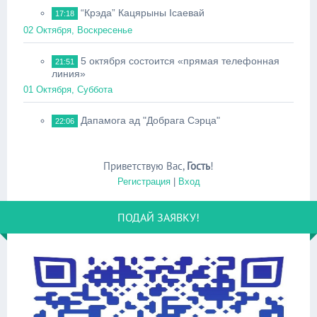
“Крэда” Кацярыны Ісаевай
17:18
02 Октября, Воскресенье
5 октября состоится «прямая телефонная
21:51
линия»
01 Октября, Суббота
Дапамога ад "Добрага Сэрца"
22:06
Приветствую Вас
,
Гость
!
Регистрация
|
Вход
ПОДАЙ ЗАЯВКУ!