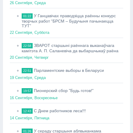
26 Сентября, Среда
У Ганцавічах праводзіцца раённы конкурс
01:22
творчых работ “БРСМ – Будучыня пачынаецца
ТУТ”
22 Сентября, Суббота
ЗВАРОТ старшыні раённага выканаўчага
22:58
камітэта А. П. Саланевіча да выбаршчыкаў раёна
20 Сентября, Четверг
Парламентские выборы в Беларуси
22:51
19 Сентября, Среда
Пионерский сбор "Будь готов!"
19:57
16 Сентября, Воскресенье
С Днем работников леса!!!
12:43
14 Сентября, Пятница
У сераду старшыня аблвыканкама
01:26