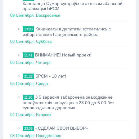
Канстанцін Сумар сустрэўся з актывам абласной
арганізацыі БРСМ
09 Сентября, Воскресенье
Кандидаты в депутаты встретились с
13:00
избирателями Ганцевичского района
08 Сентября, Суббота
ВНИМАНИЕ! Новый проект!
11:41
06 Сентября, Четверг
БРСМ - 10 лет!
21:22
05 Сентября, Среда
З 5 верасня забаронена знаходжанне
11:20
непаўналетніх на вуліцах з 23.00 да 6.00 без
суправаджэння дарослых
04 Сентября, Вторник
«СДЕЛАЙ СВОЙ ВЫБОР»
23:05
03 Сентября, Понедельник