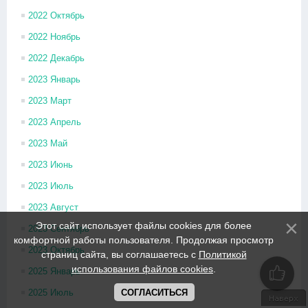
2022 Октябрь
2022 Ноябрь
2022 Декабрь
2023 Январь
2023 Март
2023 Апрель
2023 Май
2023 Июнь
2023 Июль
2023 Август
Этот сайт использует файлы cookies для более
2023 Сентябрь
комфортной работы пользователя. Продолжая просмотр
2023 Октябрь
страниц сайта, вы соглашаетесь с
Политикой
использования файлов cookies
.
2025 Январь
СОГЛАСИТЬСЯ
2025 Июль