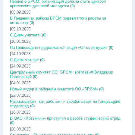
Перцов о БРСМ: организация должна стать центром
притяжения для всей молодежи
(
0
)
[05.09.2025]
В Ганцевичах райком БРСМ подвел итоги работы за
пятилетку
(
0
)
[05.10.2025]
С Днем учителя!
(
0
)
[10.01.2025]
На Ганцевщине продолжается акция «От всей души»
(
0
)
[14.10.2025]
С Днем матери!
(
0
)
[24.09.2025]
Центральный комитет ОО "БРСМ" возглавил Владимир
Павловский
(
0
)
[04.01.2025]
Новый лидер в районном комитете ОО «БРСМ»
(
0
)
[22.07.2025]
Рассказываем, как работает и зарабатывает на Ганцевщине
студотряд
(
0
)
[16.07.2025]
В ОАО «Хотыничи» приступил к работе студенческий отряд
(
0
)
[20.08.2025]