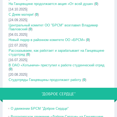
На Ганцевщине продолжается акция «От всей души»
(
0
)
[14.10.2025]
С Днем матери!
(
0
)
[24.09.2025]
Центральный комитет ОО "БРСМ" возглавил Владимир
Павловский
(
0
)
[04.01.2025]
Новый лидер в районном комитете ОО «БРСМ»
(
0
)
[22.07.2025]
Рассказываем, как работает и зарабатывает на Ганцевщине
студотряд
(
0
)
[16.07.2025]
В ОАО «Хотыничи» приступил к работе студенческий отряд
(
0
)
[20.08.2025]
Студотряды Ганцевщины продолжают работу
(
0
)
"ДОБРОЕ СЕРДЦЕ"
О движении БРСМ "Доброе Сердце"
Волонтерское движение «Доброе Сердце» на Ганцевщине