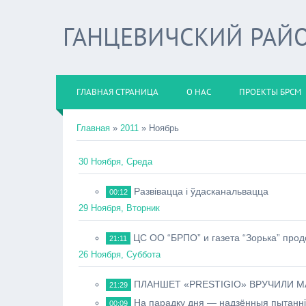
ГАНЦЕВИЧСКИЙ РАЙО
ГЛАВНАЯ СТРАНИЦА
О НАС
ПРОЕКТЫ БРСМ
Главная
»
2011
»
Ноябрь
30 Ноября, Среда
Развівацца і ўдасканальвацца
00:12
29 Ноября, Вторник
ЦС ОО “БРПО” и газета “Зорька” про
21:11
26 Ноября, Суббота
ПЛАНШЕТ «РRESTIGIO» ВРУЧИЛИ М
21:29
На парадку дня — надзённыя пытанні
00:09