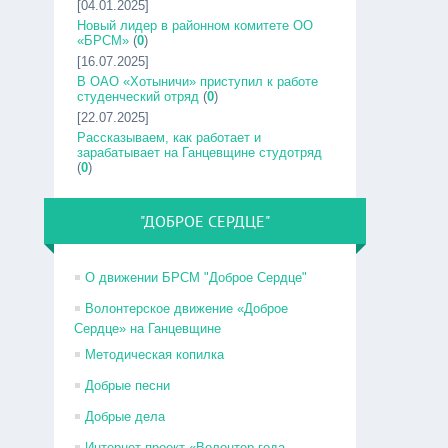
[04.01.2025]
Новый лидер в районном комитете ОО
«БРСМ»
(
0
)
[16.07.2025]
В ОАО «Хотыничи» приступил к работе
студенческий отряд
(
0
)
[22.07.2025]
Рассказываем, как работает и
зарабатывает на Ганцевщине студотряд
(
0
)
"ДОБРОЕ СЕРДЦЕ"
О движении БРСМ "Доброе Сердце"
Волонтерское движение «Доброе
Сердце» на Ганцевщине
Методическая копилка
Добрые песни
Добрые дела
Интернет-проект «Волонтер года –