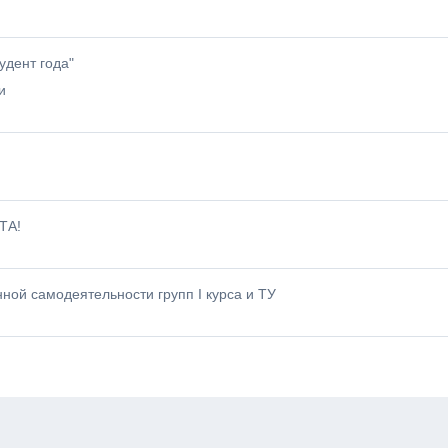
удент года"
и
ТА!
ной самодеятельности групп I курса и ТУ