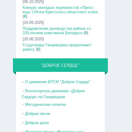
[06.10.2025]
Конкурс молодых журналистов «Пресс-
код» | Итоги Брестского областного этапа
(
0
)
[24.09.2025]
Поздравление руководства района со
105-летием комсомола Беларуси
(
0
)
[20.08.2025]
Студотряды Ганцевщины продолжают
работу
(
0
)
"ДОБРОЕ СЕРДЦЕ"
О движении БРСМ "Доброе Сердце"
Волонтерское движение «Доброе
Сердце» на Ганцевщине
Методическая копилка
Добрые песни
Добрые дела
Интернет-проект «Волонтер года –