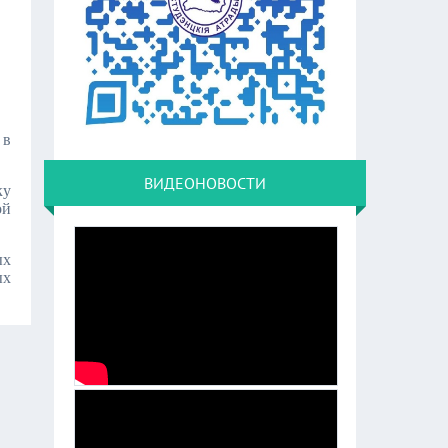
 в
ВИДЕОНОВОСТИ
ку
ой
ых
ых