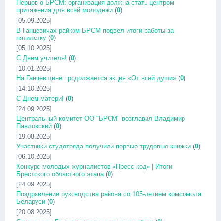
Перцов о БРСМ: организация должна стать центром
притяжения для всей молодежи
(
0
)
[05.09.2025]
В Ганцевичах райком БРСМ подвел итоги работы за
пятилетку
(
0
)
[05.10.2025]
С Днем учителя!
(
0
)
[10.01.2025]
На Ганцевщине продолжается акция «От всей души»
(
0
)
[14.10.2025]
С Днем матери!
(
0
)
[24.09.2025]
Центральный комитет ОО "БРСМ" возглавил Владимир
Павловский
(
0
)
[19.08.2025]
Участники студотряда получили первые трудовые книжки
(
0
)
[06.10.2025]
Конкурс молодых журналистов «Пресс-код» | Итоги
Брестского областного этапа
(
0
)
[24.09.2025]
Поздравление руководства района со 105-летием комсомола
Беларуси
(
0
)
[20.08.2025]