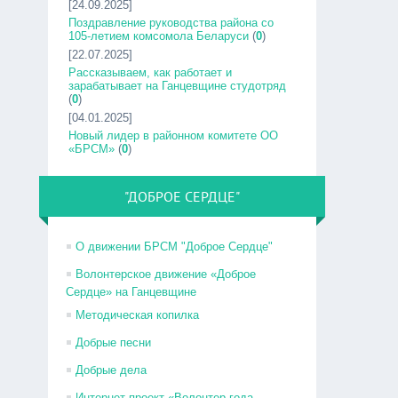
[24.09.2025]
Поздравление руководства района со
105-летием комсомола Беларуси
(
0
)
[22.07.2025]
Рассказываем, как работает и
зарабатывает на Ганцевщине студотряд
(
0
)
[04.01.2025]
Новый лидер в районном комитете ОО
«БРСМ»
(
0
)
"ДОБРОЕ СЕРДЦЕ"
О движении БРСМ "Доброе Сердце"
Волонтерское движение «Доброе
Сердце» на Ганцевщине
Методическая копилка
Добрые песни
Добрые дела
Интернет-проект «Волонтер года –