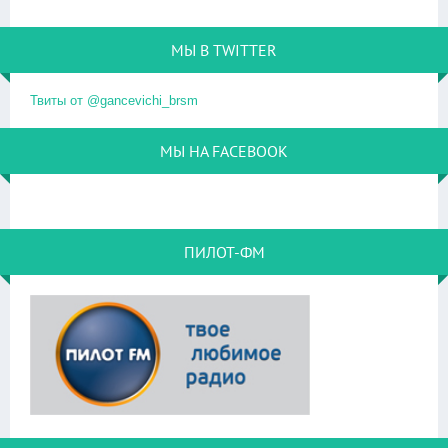
МЫ В TWITTER
Твиты от @gancevichi_brsm
МЫ НА FACEBOOK
ПИЛОТ-ФМ