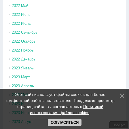
2022 Май
2022 Июнь
2022 Июль
2022 Сентябрь
2022 Октябрь
2022 Ноябрь
2022 Декабрь
2023 Январь
2023 Март
2023 Апрель
Этот сайт использует файлы cookies для более
2023 Май
комфортной работы пользователя. Продолжая просмотр
2023 Июнь
страниц сайта, вы соглашаетесь с
Политикой
использования файлов cookies
.
2023 Июль
2023 Август
СОГЛАСИТЬСЯ