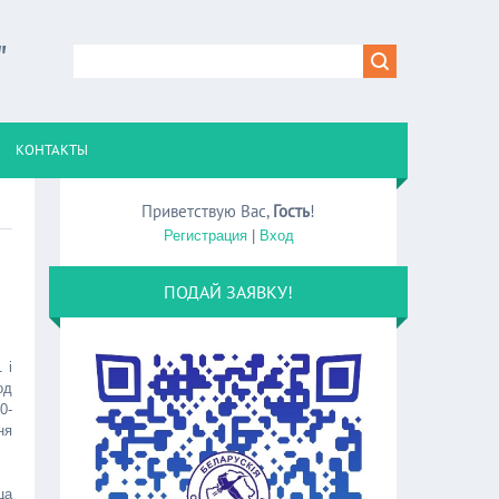
"
КОНТАКТЫ
Приветствую Вас
,
Гость
!
Регистрация
|
Вход
ПОДАЙ ЗАЯВКУ!
 і
од
0-
ня
ца