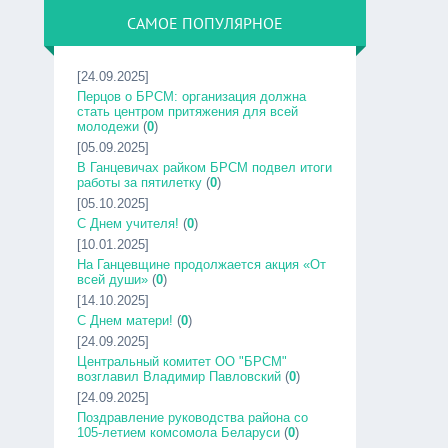
САМОЕ ПОПУЛЯРНОЕ
[24.09.2025]
Перцов о БРСМ: организация должна
стать центром притяжения для всей
молодежи
(
0
)
[05.09.2025]
В Ганцевичах райком БРСМ подвел итоги
работы за пятилетку
(
0
)
[05.10.2025]
С Днем учителя!
(
0
)
[10.01.2025]
На Ганцевщине продолжается акция «От
всей души»
(
0
)
[14.10.2025]
С Днем матери!
(
0
)
[24.09.2025]
Центральный комитет ОО "БРСМ"
возглавил Владимир Павловский
(
0
)
[24.09.2025]
Поздравление руководства района со
105-летием комсомола Беларуси
(
0
)