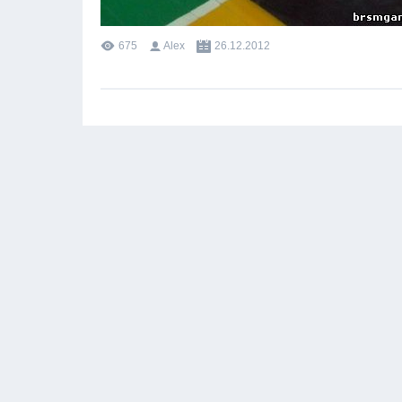
675
Alex
26.12.2012