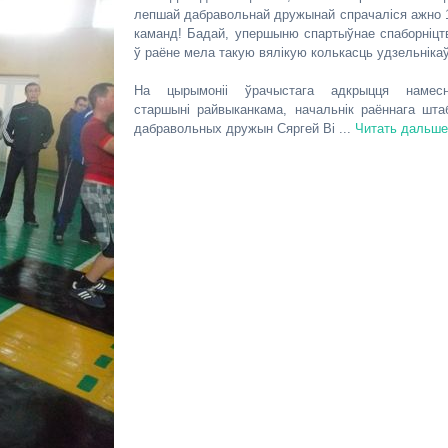
лепшай дабравольнай дружынай спрачаліся ажно 
каманд! Бадай, упершыню спартыўнае спаборніцт
ў раёне мела такую вялікую колькасць удзельнікаў
На цырымоніі ўрачыстага адкрыцця намесн
старшыні райвыканкама, начальнік раённага шта
дабравольных дружын Сяргей Ві
...
Читать дальше