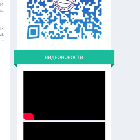
14
ва
.
ік
ба
 »
ВИДЕОНОВОСТИ