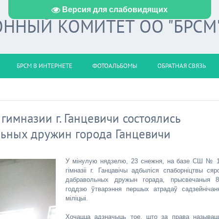
Версия для слабовидящих
ННЫЙ КОМИТЕТ ОО "БРСМ
БРСМ В ИНТЕРНЕТЕ
ФОТОАЛЬБОМЫ
ОБРАТНАЯ СВЯЗЬ
гимназии г. Ганцевичи состоялись
льных дружин города Ганцевичи
У мінулую нядзелю, 23 снежня, на базе СШ № 1
гімназіі г. Ганцавічы адбыліся спаборніцтвы сяр
дабравольных дружын горада, прысвечаныя 8
годдзю ўтварэння першых атрадаў садзейнічан
міліцыі.
Хочацца адзначыць тое, што за права называц