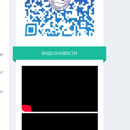
ВИДЕОНОВОСТИ
де
ут
ог