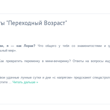
ты "Переходный Возраст"
ан, я — как Лорак?
Что общего у тебя со знаменитостями и г
льный мир».
ак превратить переменку в мини-вечеринку? Ответы на вопросы ищ
вои удачные лунные сутки и дни «с напрягом» предскажет спецастрол
хотите
...
Читать дальше »