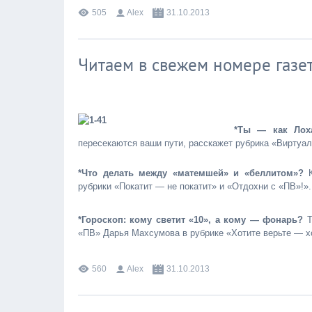
505
Alex
31.10.2013
Читаем в свежем номере газе
*Ты — как Лох
пересекаются ваши пути, расскажет рубрика «Виртуа
*Что делать между «матемшей» и «беллитом»?
К
рубрики «Покатит — не покатит» и «Отдохни с «ПВ»!».
*Гороскоп: кому светит «10», а кому — фонарь?
Т
«ПВ» Дарья Махсумова в рубрике «Хотите верьте — 
560
Alex
31.10.2013