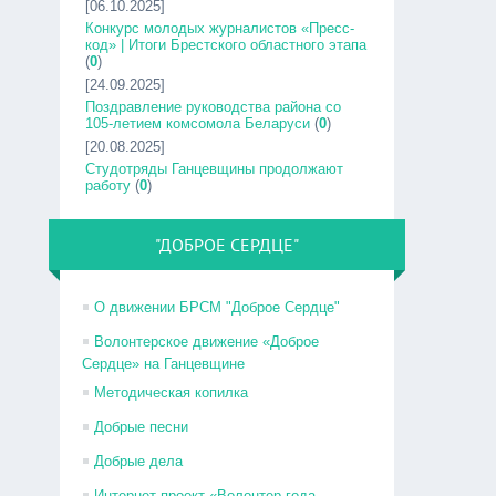
[06.10.2025]
Конкурс молодых журналистов «Пресс-
код» | Итоги Брестского областного этапа
(
0
)
[24.09.2025]
Поздравление руководства района со
105-летием комсомола Беларуси
(
0
)
[20.08.2025]
Студотряды Ганцевщины продолжают
работу
(
0
)
"ДОБРОЕ СЕРДЦЕ"
О движении БРСМ "Доброе Сердце"
Волонтерское движение «Доброе
Сердце» на Ганцевщине
Методическая копилка
Добрые песни
Добрые дела
Интернет-проект «Волонтер года –