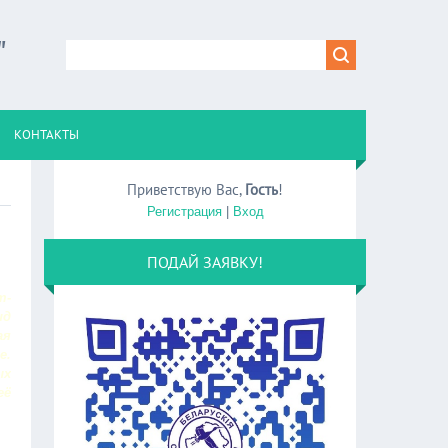
"
КОНТАКТЫ
Приветствую Вас
,
Гость
!
Регистрация
|
Вход
ПОДАЙ ЗАЯВКУ!
т-
ид
ая
е.
ых
её