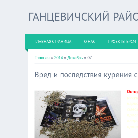
ГАНЦЕВИЧСКИЙ РАЙО
ГЛАВНАЯ СТРАНИЦА
О НАС
ПРОЕКТЫ БРСМ
Главная
»
2014
»
Декабрь
»
07
Вред и последствия курения с
Осто
ресу
нарк
смес
прос
веще
проя