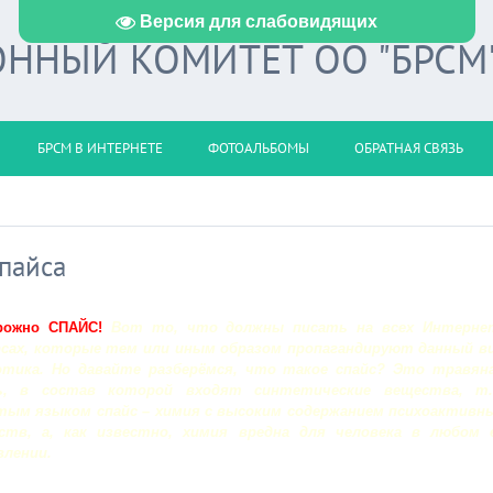
Версия для слабовидящих
ННЫЙ КОМИТЕТ ОО "БРСМ
БРСМ В ИНТЕРНЕТЕ
ФОТОАЛЬБОМЫ
ОБРАТНАЯ СВЯЗЬ
пайса
рожно СПАЙС!
Вот то, что должны писать на всех Интерне
рсах, которые тем или иным образом пропагандируют данный в
отика. Но давайте разберёмся, что такое спайс? Это травян
ь, в состав которой входят синтетические вещества, т.
тым языком спайс – химия с высоким содержанием психоактивн
ств, а, как известно, химия вредна для человека в любом 
влении.