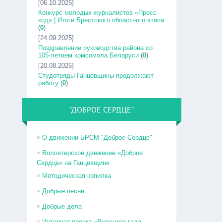
[06.10.2025]
Конкурс молодых журналистов «Пресс-
код» | Итоги Брестского областного этапа
(
0
)
[24.09.2025]
Поздравление руководства района со
105-летием комсомола Беларуси
(
0
)
[20.08.2025]
Студотряды Ганцевщины продолжают
работу
(
0
)
"ДОБРОЕ СЕРДЦЕ"
О движении БРСМ "Доброе Сердце"
Волонтерское движение «Доброе
Сердце» на Ганцевщине
Методическая копилка
Добрые песни
Добрые дела
Интернет-проект «Волонтер года –