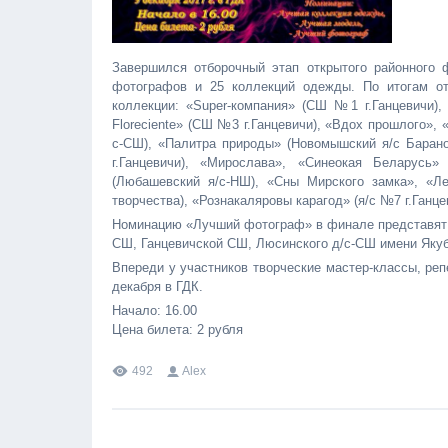
Завершился отборочный этап открытого районного 
фотографов и 25 коллекций одежды. По итогам от
коллекции: «Super-компания» (СШ №1 г.Ганцевичи), 
Floreciente» (СШ №3 г.Ганцевичи), «Вдох прошлого»,
с-СШ), «Палитра природы» (Новомышский я/с Барано
г.Ганцевичи), «Мирослава», «Синеокая Беларусь»
(Любашевский я/с-НШ), «Сны Мирского замка», «Ле
творчества), «Рознакаляровы карагод» (я/с №7 г.Ганце
Номинацию «Лучший фотограф» в финале представят ю
СШ, Ганцевичской СШ, Люсинского д/с-СШ имени Яку
Впереди у участников творческие мастер-классы, реп
декабря в ГДК.
Начало: 16.00
Цена билета: 2 рубля
492
Alex