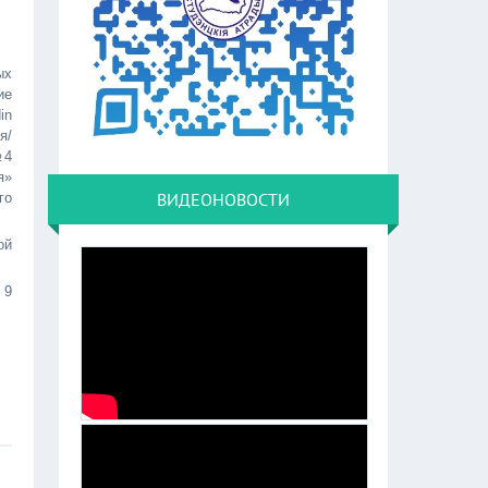
ых
ие
in
я/
№4
я»
ВИДЕОНОВОСТИ
го
ой
 9