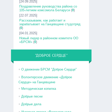
[24.09.2025]
Поздравление руководства района со
105-летием комсомола Беларуси
(
0
)
[22.07.2025]
Рассказываем, как работает и
зарабатывает на Ганцевщине студотряд
(
0
)
[04.01.2025]
Новый лидер в районном комитете ОО
«БРСМ»
(
0
)
"ДОБРОЕ СЕРДЦЕ"
О движении БРСМ "Доброе Сердце"
Волонтерское движение «Доброе
Сердце» на Ганцевщине
Методическая копилка
Добрые песни
Добрые дела
Интернет-проект «Волонтер года –