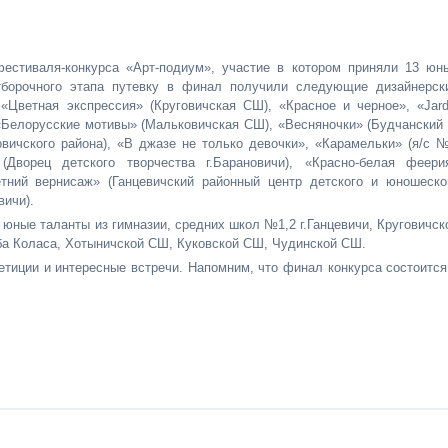
фестиваля-конкурса «Арт-подиум», участие в котором приняли 13 юн
борочного этапа путевку в финал получили следующие дизайнерск
«Цветная экспрессия» (Круговичская СШ), «Красное и черное», «Jard
 «Белорусские мотивы» (Мальковичская СШ), «Весняночки» (Будчанский 
вичского района), «В джазе не только девочки», «Карамельки» (я/с 
 (Дворец детского творчества г.Барановичи), «Красно-белая феери
тний вернисаж» (Ганцевичский районный центр детского и юношеско
вичи).
ные таланты из гимназии, средних школ №1,2 г.Ганцевичи, Круговичск
ба Коласа, Хотыничской СШ, Куковской СШ, Чудинской СШ.
етиции и интересные встречи. Напомним, что финал конкурса состоится