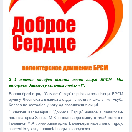
З 1 снежня пачаўся зімовы сезон акцыі БРСМ “Мы
выбіраем дапамогу сталым людзям!”.
Валанцёрскі атрад “Добрае Сэрца” пярвічнай арганізацыі БРСМ
вучняў Люсінскага дзіцячага сада - сярэдняй школы імя Якуба
Коласа не засталіся ў баку ад правядзення акцыі.
1 снежня валанцёрамі “Добрага Сэрца” начале з педагогам-
арганізатарам Занька М.В. вышлі на дапамогу сталай жанчыне
Галавіной М.А., якая жыве адна. Валанцёры нарыхтавалі дроў,
занеслі іх ў хату і нанасілі вады з калодзежа.