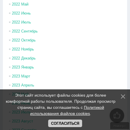
2022 Май
2022 Июнь
2022 Июль
2022 Сентябрь
2022 Октябрь
2022 Ноябрь
2022 Декабрь
2023 Январь
2023 Март
2023 Апрель
2023 Май
Этот сайт использует файлы cookies для более
комфортной работы пользователя. Продолжая просмотр
2023 Июнь
страниц сайта, вы соглашаетесь с
Политикой
2023 Июль
использования файлов cookies
.
2023 Август
СОГЛАСИТЬСЯ