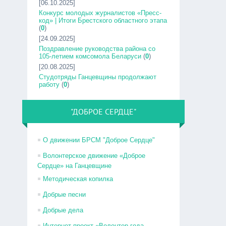
[06.10.2025]
Конкурс молодых журналистов «Пресс-
код» | Итоги Брестского областного этапа
(
0
)
[24.09.2025]
Поздравление руководства района со
105-летием комсомола Беларуси
(
0
)
[20.08.2025]
Студотряды Ганцевщины продолжают
работу
(
0
)
"ДОБРОЕ СЕРДЦЕ"
О движении БРСМ "Доброе Сердце"
Волонтерское движение «Доброе
Сердце» на Ганцевщине
Методическая копилка
Добрые песни
Добрые дела
Интернет-проект «Волонтер года –