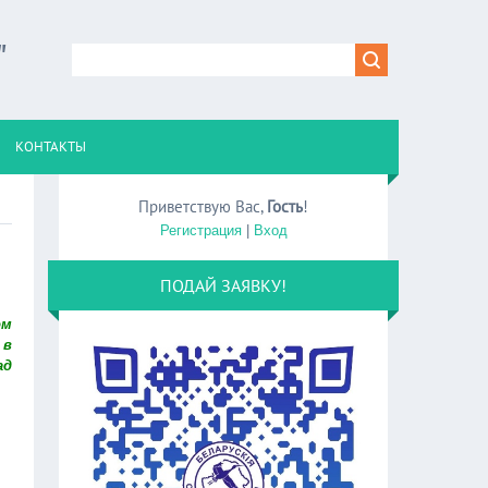
"
КОНТАКТЫ
Приветствую Вас
,
Гость
!
Регистрация
|
Вход
ПОДАЙ ЗАЯВКУ!
ом
 в
ад