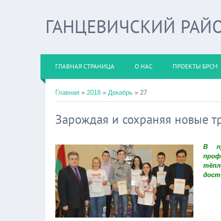
ГАНЦЕВИЧСКИЙ РАЙО
ГЛАВНАЯ СТРАНИЦА
О НАС
ПРОЕКТЫ БРСМ
Главная
»
2018
»
Декабрь
»
27
Зарождая и сохраняя новые т
В пр
проф
тёпл
дост