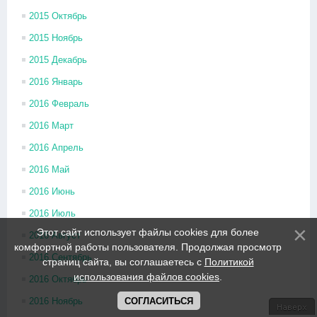
2015 Октябрь
2015 Ноябрь
2015 Декабрь
2016 Январь
2016 Февраль
2016 Март
2016 Апрель
2016 Май
2016 Июнь
2016 Июль
Этот сайт использует файлы cookies для более
2016 Август
комфортной работы пользователя. Продолжая просмотр
2016 Сентябрь
страниц сайта, вы соглашаетесь с
Политикой
использования файлов cookies
.
2016 Октябрь
СОГЛАСИТЬСЯ
2016 Ноябрь