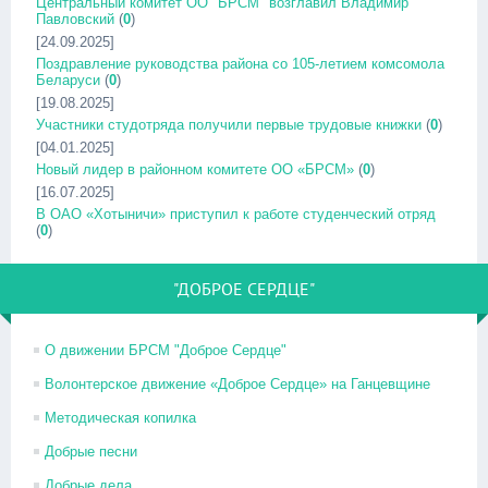
Центральный комитет ОО "БРСМ" возглавил Владимир
Павловский
(
0
)
[24.09.2025]
Поздравление руководства района со 105-летием комсомола
Беларуси
(
0
)
[19.08.2025]
Участники студотряда получили первые трудовые книжки
(
0
)
[04.01.2025]
Новый лидер в районном комитете ОО «БРСМ»
(
0
)
[16.07.2025]
В ОАО «Хотыничи» приступил к работе студенческий отряд
(
0
)
"ДОБРОЕ СЕРДЦЕ"
О движении БРСМ "Доброе Сердце"
Волонтерское движение «Доброе Сердце» на Ганцевщине
Методическая копилка
Добрые песни
Добрые дела