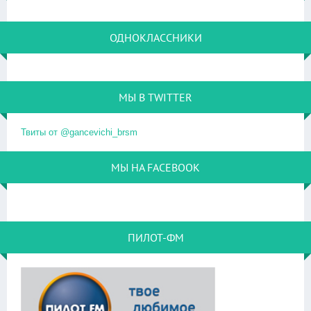
ОДНОКЛАССНИКИ
МЫ В TWITTER
Твиты от @gancevichi_brsm
МЫ НА FACEBOOK
ПИЛОТ-ФМ