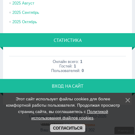
2025 Август
2025 Сентябрь
2025 Октябрь
СТАТИСТИКА
Онлайн всего:
1
Гостей:
1
Пользователей:
0
ВХОД НА САЙТ
Этот сайт использует файлы cookies для более
комфортной работы пользователя. Продолжая просмотр
страниц сайта, вы соглашаетесь с
Политикой
Ганцевичский РК ОО "БРСМ" © 2010-2026
использования файлов cookies
.
СОГЛАСИТЬСЯ
Ваш IP адрес: 216.73.216.202