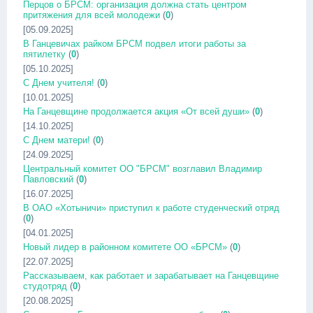
Перцов о БРСМ: организация должна стать центром
притяжения для всей молодежи
(
0
)
[05.09.2025]
В Ганцевичах райком БРСМ подвел итоги работы за
пятилетку
(
0
)
[05.10.2025]
С Днем учителя!
(
0
)
[10.01.2025]
На Ганцевщине продолжается акция «От всей души»
(
0
)
[14.10.2025]
С Днем матери!
(
0
)
[24.09.2025]
Центральный комитет ОО "БРСМ" возглавил Владимир
Павловский
(
0
)
[16.07.2025]
В ОАО «Хотыничи» приступил к работе студенческий отряд
(
0
)
[04.01.2025]
Новый лидер в районном комитете ОО «БРСМ»
(
0
)
[22.07.2025]
Рассказываем, как работает и зарабатывает на Ганцевщине
студотряд
(
0
)
[20.08.2025]