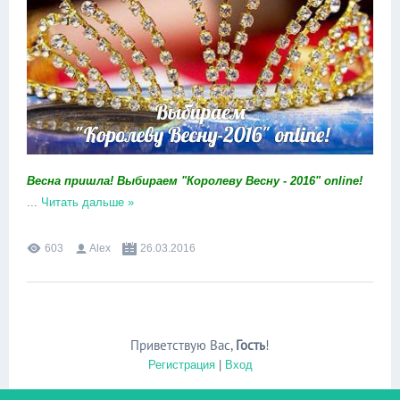
Весна пришла! Выбираем "Королеву Весну - 2016" online!
...
Читать дальше »
603
Alex
26.03.2016
Приветствую Вас
,
Гость
!
Регистрация
|
Вход