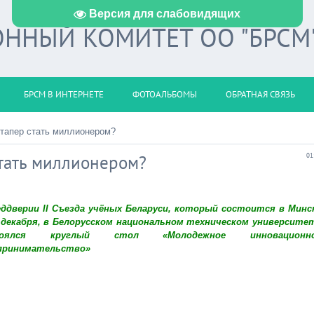
Версия для слабовидящих
ННЫЙ КОМИТЕТ ОО "БРСМ
БРСМ В ИНТЕРНЕТЕ
ФОТОАЛЬБОМЫ
ОБРАТНАЯ СВЯЗЬ
ртапер стать миллионером?
стать миллионером?
01
еддверии II Съезда учёных Беларуси, который состоится в Минс
3 декабря, в Белорусском национальном техническом университе
тоялся круглый стол «Молодежное инновационн
принимательство»