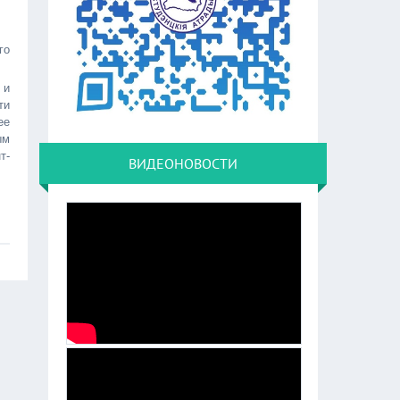
го
 и
ти
ее
ым
т-
ВИДЕОНОВОСТИ