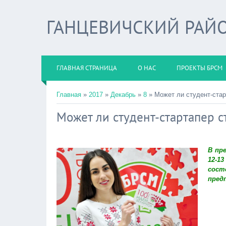
ГАНЦЕВИЧСКИЙ РАЙО
ГЛАВНАЯ СТРАНИЦА
О НАС
ПРОЕКТЫ БРСМ
Главная
»
2017
»
Декабрь
»
8
» Может ли студент-ста
Может ли студент-стартапер 
В пр
12-1
сос
пред