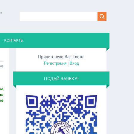
"
КОНТАКТЫ
Приветствую Вас
,
Гость
!
Регистрация
|
Вход
:02
ПОДАЙ ЗАЯВКУ!
ке
те
ое