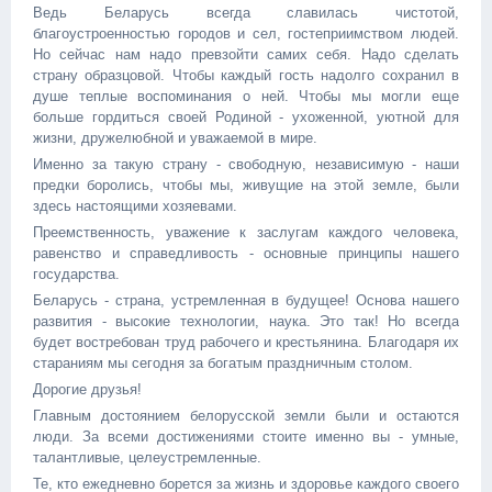
Ведь Беларусь всегда славилась чистотой,
благоустроенностью городов и сел, гостеприимством людей.
Но сейчас нам надо превзойти самих себя. Надо сделать
страну образцовой. Чтобы каждый гость надолго сохранил в
душе теплые воспоминания о ней. Чтобы мы могли еще
больше гордиться своей Родиной - ухоженной, уютной для
жизни, дружелюбной и уважаемой в мире.
Именно за такую страну - свободную, независимую - наши
предки боролись, чтобы мы, живущие на этой земле, были
здесь настоящими хозяевами.
Преемственность, уважение к заслугам каждого человека,
равенство и справедливость - основные принципы нашего
государства.
Беларусь - страна, устремленная в будущее! Основа нашего
развития - высокие технологии, наука. Это так! Но всегда
будет востребован труд рабочего и крестьянина. Благодаря их
стараниям мы сегодня за богатым праздничным столом.
Дорогие друзья!
Главным достоянием белорусской земли были и остаются
люди. За всеми достижениями стоите именно вы - умные,
талантливые, целеустремленные.
Те, кто ежедневно борется за жизнь и здоровье каждого своего