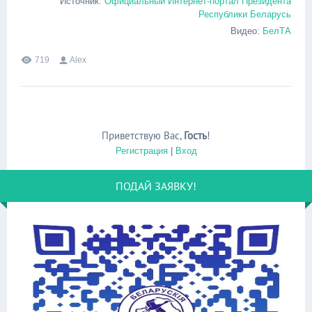
Источник:
Официальный Интернет-портал Президента
Республики Беларусь
Видео:
БелТА
719
Alex
Приветствую Вас
,
Гость
!
Регистрация
|
Вход
ПОДАЙ ЗАЯВКУ!