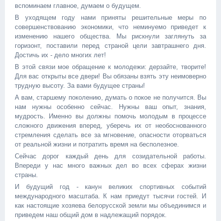
вспоминаем главное, думаем о будущем.
В уходящем году нами приняты решительные меры по
совершенствованию экономики, что неминуемо приведет к
изменению нашего общества. Мы рискнули заглянуть за
горизонт, поставили перед страной цели завтрашнего дня.
Достичь их - дело многих лет!
В этой связи мое обращение к молодежи: дерзайте, творите!
Для вас открыты все двери! Вы обязаны взять эту неимоверно
трудную высоту. За вами будущее страны!
А вам, старшему поколению, думать о покое не получится. Вы
нам нужны особенно сейчас. Нужны ваш опыт, знания,
мудрость. Именно вы должны помочь молодым в процессе
сложного движения вперед, уберечь их от необоснованного
стремления сделать все за мгновение, опасности оторваться
от реальной жизни и потратить время на бесполезное.
Сейчас дорог каждый день для созидательной работы.
Впереди у нас много важных дел во всех сферах жизни
страны.
И будущий год - канун великих спортивных событий
международного масштаба. К нам приедут тысячи гостей. И
как настоящие хозяева белорусской земли мы объединимся и
приведем наш общий дом в надлежащий порядок.