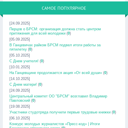
САМОЕ ПОПУЛЯРНОЕ
[24.09.2025]
Перцов о БРСМ: организация должна стать центром
притяжения для всей молодежи
(
0
)
[05.09.2025]
В Ганцевичах райком БРСМ подвел итоги работы за
пятилетку
(
0
)
[05.10.2025]
С Днем учителя!
(
0
)
[10.01.2025]
На Ганцевщине продолжается акция «От всей души»
(
0
)
[14.10.2025]
С Днем матери!
(
0
)
[24.09.2025]
Центральный комитет ОО "БРСМ" возглавил Владимир
Павловский
(
0
)
[19.08.2025]
Участники студотряда получили первые трудовые книжки
(
0
)
[06.10.2025]
Конкурс молодых журналистов «Пресс-код» | Итоги