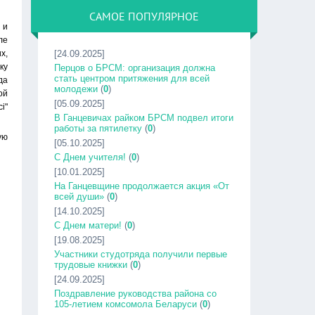
САМОЕ ПОПУЛЯРНОЕ
 и
ле
х,
[24.09.2025]
ку
Перцов о БРСМ: организация должна
стать центром притяжения для всей
да
молодежи
(
0
)
ой
[05.09.2025]
i"
В Ганцевичах райком БРСМ подвел итоги
работы за пятилетку
(
0
)
ую
[05.10.2025]
С Днем учителя!
(
0
)
[10.01.2025]
На Ганцевщине продолжается акция «От
всей души»
(
0
)
[14.10.2025]
С Днем матери!
(
0
)
[19.08.2025]
Участники студотряда получили первые
трудовые книжки
(
0
)
[24.09.2025]
Поздравление руководства района со
105-летием комсомола Беларуси
(
0
)