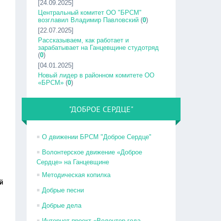
[24.09.2025]
Центральный комитет ОО "БРСМ"
возглавил Владимир Павловский
(
0
)
[22.07.2025]
Рассказываем, как работает и
зарабатывает на Ганцевщине студотряд
(
0
)
[04.01.2025]
Новый лидер в районном комитете ОО
«БРСМ»
(
0
)
"ДОБРОЕ СЕРДЦЕ"
О движении БРСМ "Доброе Сердце"
Волонтерское движение «Доброе
Сердце» на Ганцевщине
Методическая копилка
й
Добрые песни
Добрые дела
Интернет-проект «Волонтер года –