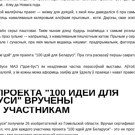
... ёлку да Новага года.
й маляўнічы праект — кніжку для дзяцей, з якой яны даведаліся б пра сам
яць намаляваныя каляровымі алоўкамі прыгожыя... коткі. Дарэчы, свае эскі
або серыі паштовак. Такім чынам дзеці будуць знаёміцца з самымі розны
ць праз гульню — напрыклад, з намаляваным пяшчотным катом. Прычым у сер
 але і сучасныя, пра якія малыя ведаюць няшмат: прадпрымальнік, фатогра
кі ідэй" для праекта "100 ідэй для Беларусі". Пра гэта расказаў першы сакрат
усе МАЗ ("Ідэя-бус") як неад'емная частка перасоўнай выставы. Аўтоб
логій, у ім кожны можа аформіць заяўку для ўдзелу ў праекце і нават правес
РОЕКТА "100 ИДЕЙ ДЛЯ
УСИ" ВРУЧЕНЫ
О УЧАСТНИКАМ
си" получили 26 изобретателей из Гомельской области. Вручая сертификат
 что для каждого участника проекта "100 идей для Беларуси" - это не прос