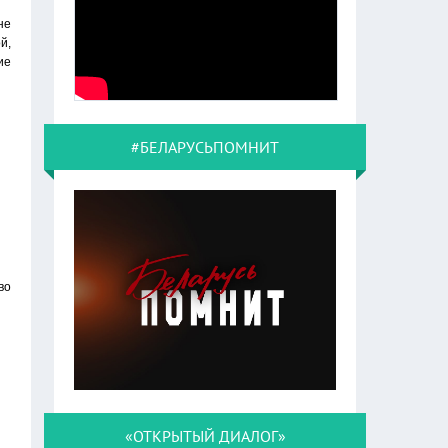
не
й,
ие
#БЕЛАРУСЬПОМНИТ
во
«ОТКРЫТЫЙ ДИАЛОГ»