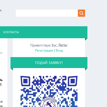
"
КОНТАКТЫ
Приветствую Вас
,
Гость
!
Регистрация
|
Вход
:17
ПОДАЙ ЗАЯВКУ!
шь
Ь
!
лі
ля