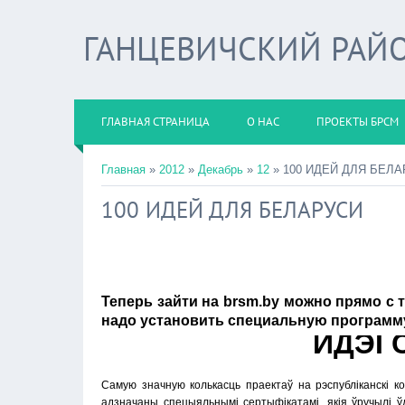
ГАНЦЕВИЧСКИЙ РАЙО
ГЛАВНАЯ СТРАНИЦА
О НАС
ПРОЕКТЫ БРСМ
Главная
»
2012
»
Декабрь
»
12
» 100 ИДЕЙ ДЛЯ БЕЛ
100 ИДЕЙ ДЛЯ БЕЛАРУСИ
Теперь зайти на brsm.by можно прямо с 
надо установить специальную программ
ИДЭI 
Самую значную колькасць праектаў на рэспубліканскі к
адзначаны спецыяльнымі сертыфікатамі, якія ўручылі ў