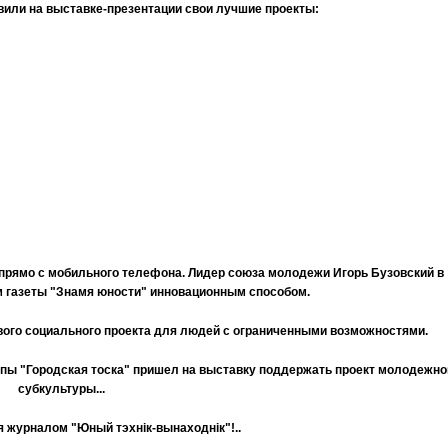
или на выставке-презентации свои лучшие проекты:
прямо с мобильного телефона. Лидер союза молодежи Игорь Бузовский в
м газеты "Знамя юности" инновационным способом.
вого социального проекта для людей с ограниченными возможностями.
ппы "Городская тоска" пришел на выставку поддержать проект молодежно
субкультуры...
 журналом "Юный тэхнiк-вынаходнiк"!..