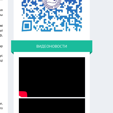
ыя
зы
мі
ыі
ф,
ВИДЕОНОВОСТИ
ар
ус
ці
ы,
то