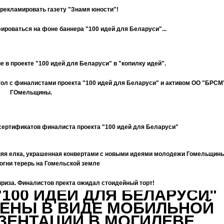
рорекламировать газету "Знамя юности"!
оваться на фоне баннера "100 идей для Беларуси"...
е в проекте "100 идей для Беларуси" в "копилку идей".
тол с финалистами проекта "100 идей для Беларуси" и активом ОО "БРСМ
ГОмельщины.
 сертификатов финалиста проекта "100 идей для Беларуси"
яя елка, украшенная конвертами с новыми идеями молодежи Гомельщины
 огни терерь на Гомельской земле
риза. Финалистов пректа ожидал стоидейный торт!
100 ИДЕЙ ДЛЯ БЕЛАРУСИ"
ЕНЫ В ВИДЕ МОБИЛЬНОЙ
ЗЕНТАЦИИ В МОГИЛЕВЕ