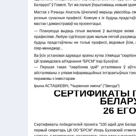
Беларусі" ў Гомелі. Тут жа пачалі ўпрыгожваць новымі ідэямі
Мастак з Рэчыцы Анатоль Шчогалеў марыць увасобіць сво
розныя сучасныя прафесіі. Кожную з іх будуць прадстаўл
мастак і дэманстраваў на прэзентацыі.
— Плануецца выдаць гэтыя малюнкі ў выглядзе кніжкі 
прафесіямі. Любую сур'ёзную ідэю малым лягчэй разуме
будуць прадстаўлены не толькі прафесіі, вядомыя ўсім,
піяр-менеджар...
Ва ўсіх установах адукацыі краіны хутка з'явяцца "скарбон
ЦК грамадскага аб'яднання "БРСМ" Ігар Бузоўскі:
— Першая такая "скарбонка ідэй" усталявана ў аўтоб
абсталяваны з улікам інфармацыйных інтэрактыўных тэхна
перамовы з інвестарам.
Ірына АСТАШКЕВІЧ, "Чырвоная змена" ("Звязда")
СЕРТИФИКАТЫ П
БЕЛАР
26 ЕГ
Сертификаты победителей проекта "100 идей для Белару
первый секретарь ЦК ОО "БРСМ" Игорь Бузовский отметил,