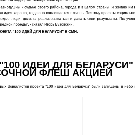
тивы при поддержке молодежной организации.
еравнодушны к судьбе своего района, города и в целом страны. Я желаю им 
ая идея хороша, когда она воплощается в жизнь. Поэтому проекты социально
лодые люди, должны реализовываться и давать свои результаты. Получен
редной победы", - сказал Игорь Бузовский.
ЕКТА "100 ИДЕЙ ДЛЯ БЕЛАРУСИ" В СМИ:
"100 ИДЕЙ ДЛЯ БЕЛАРУСИ"
СОЧНОЙ ФЛЕШ АКЦИЕЙ
рвых финалистов проекта "100 идей для Беларуси" были запущены в небо 