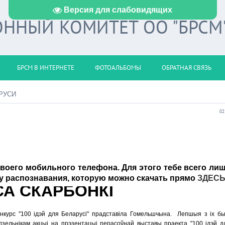
Версия для слабовидящих
ННЫЙ КОМИТЕТ ОО "БРСМ
БРСМ В ИНТЕРНЕТЕ
ФОТОАЛЬБОМЫ
ОБРАТНАЯ СВЯЗЬ
АРУСИ
02
твоего мобильного телефона. Для этого тебе всего ли
у распознавания, которую можно скачать прямо
ЗДЕС
СА СКАРБОНКI
онкурс "100 ідэй для Беларусі" прадставіла Гомельшчына. Лепшыя з іх бы
дзельнікам акцыі на прэзентацыі перасоўнай выставы праекта "100 ідэй д