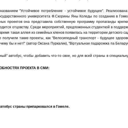
названием "Устойчивое потребление - устойчивое будущее". Реализована
 государственного университета Ф.Скорины Яны Коледы по созданию в Гоме
ных проектов она представила собственную программу пропаганды крепки
водится отцовству. Среди мероприятий, предложенных студенткой в поддерж
время такая аллея из семейных кленов появилась на территории детского са
е получили такие проекты, как "Велосипедный транспорт - будущее здоров
очему бы и нет!" (автор Оксана Пуркалик), "Вiртуальнае падарожжа па Беларус
ый" автобус, чтобы добавить что-то свое, но для всей страны в специальн
ОБНОСТЯХ ПРОЕКТА В СМИ:
втобус страны припарковался в Гомеле.