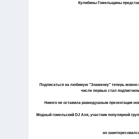
Кулибины Гомельщины представ
Подписаться на любимую "Знаменку" теперь можно 
числе первых стал подписчко
Никого не оставила равнодушным презентация но
Модный гомельский DJ Аля, участник популярной гру
но заинтересовался