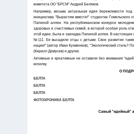
комитета ОО "БРСМ" Андрей Беляков.
Например, весьма актуальная идея бережливости под 
инициатива "Вырастим вместе!" студентки Гомельского
Папиной аллеи. На республиканском конкурсе молодеж
здоровых и счастливых семей, в которой особая роль от
этой идеи, была и закладка Папиной аллеи. В настоящее 
№111. Ее высадили отцы с детьми. Свое развитие такж
нации!" (автор Иван Кузменков), "Экологический стиль? П
(Кирилл Демусев) и другие.
Активные и креативные не оставили без внимания "идейн
копилку.
О ПОДР
БЕЛТА
БЕЛТА
БЕЛТА
ФОТОХРОНИКА БЕЛТА
Самый "идейный" а