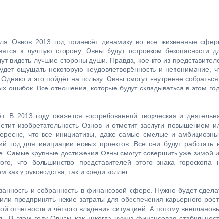
я Овнов 2013 год принесёт динамику во все жизненные сфер
ятся в лучшую сторону. Овны будут островком безопасности д
удут видеть лучшие стороны души. Правда, кое-кто из представител
 будет ощущать некоторую неудовлетворённость и непонимание, ч
 Однако и это пойдёт на пользу. Овны смогут внутренне собраться
 ошибок. Все отношения, которые будут складываться в этом год
т. В 2013 году окажется востребованной творческая и деятельн
метит изобретательность Овнов и отметит заслуги повышением и
тересно, что все инициативы, даже самые смелые и амбициозны
ий год для инициации новых проектов. Все они будут работать 
. Самые крупные достижения Овны смогут совершить уже зимой и
го, что большинство представителей этого знака гороскопа 
 как у руководства, так и среди коллег.
ванность и собранность в финансовой сфере. Нужно будет сдела
или предпринять некие затраты для обеспечения карьерного рост
ой отчётности и чёткого владения ситуацией. А потому внепланов
ь. В этом году Овнам как никогда нужна финансовая стабильност