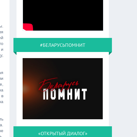
ы.
ля
ей
то
#БЕЛАРУСЬПОМНИТ
 и
у,
ая
ли
е,
на
 в
на
ть
а.
ые
«ОТКРЫТЫЙ ДИАЛОГ»
ь.