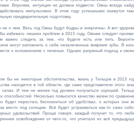
гами. Впрочем, интуиция не должна подвести. Овны всегда найд
действовать импульсивно. В этом году успешными окажутся так
льную предварительную подготовку.
я не о чем. Весь год Овны будут бодры и энергичны. А вот здоров
бы избежать лишних проблем в 2013 году, Овнам следует прояви
м важно следить за тем, что будете есть или пить. Вероят
сени могут напомнить о себе незалеченные вовремя зубы. В кон
вести к осложнениям с печенью. Однако разумный подход к свое
ли бы не некоторые обстоятельства, жизнь у Тельцов в 2013 го
ства находятся в той области, где сами представители этого зна
в силах. И тем не менее год должен получиться хороший. Тельц
х способностей. Несколько повысится качество жизни по сравнен
 будет перестать беспокоиться об удобствах, о которых они в
а место под солнцем. Всё будет устраиваться как-то само собо
ных удовольствий. Проще говоря, каждый получит то, что люби
треннее освобождение от чего-то, что угнетало их всё предыдущ