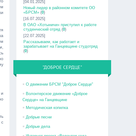
то
[04.01.2025]
ом
Новый лидер в районном комитете ОО
ки
«БРСМ»
(
0
)
[16.07.2025]
В ОАО «Хотыничи» приступил к работе
студенческий отряд
(
0
)
тя
ка
[22.07.2025]
ом
Рассказываем, как работает и
зарабатывает на Ганцевщине студотряд
и,
(
0
)
сь
но
му
"ДОБРОЕ СЕРДЦЕ"
О движении БРСМ "Доброе Сердце"
 и
Волонтерское движение «Доброе
но
Сердце» на Ганцевщине
Методическая копилка
ть
Добрые песни
 с
Добрые дела
Интернет-проект «Волонтер года –