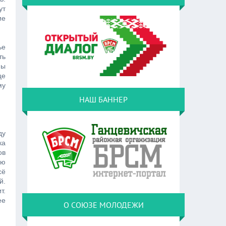
ут
ие
ье
ть
ны
це
му
НАШ БАННЕР
ду
ка
ов
ию
сё
й.
т.
ее
О СОЮЗЕ МОЛОДЕЖИ