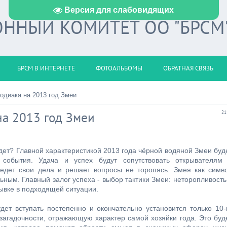
Версия для слабовидящих
ННЫЙ КОМИТЕТ ОО "БРСМ
БРСМ В ИНТЕРНЕТЕ
ФОТОАЛЬБОМЫ
ОБРАТНАЯ СВЯЗЬ
зодиака на 2013 год Змеи
на 2013 год Змеи
21
удет? Главной характеристикой 2013 года чёрной водяной Змеи буд
события. Удача и успех будут сопутствовать открывателям
ведет свои дела и решает вопросы не торопясь. Змея как симв
ьным. Главный залог успеха - выбор тактики Змеи: неторопливость
рывке в подходящей ситуации.
ет вступать постепенно и окончательно установится только 10-
 загадочности, отражающую характер самой хозяйки года. Это буд