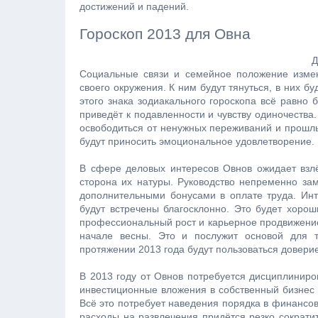
достижений и падений.
Гороскоп 2013 для Овна
Дл
Социальные связи и семейное положение измен
своего окружения. К ним будут тянуться, в них б
этого знака зодиакального гороскопа всё равно
приведёт к подавленности и чувству одиночества.
освободиться от ненужных переживаний и прошлых
будут приносить эмоциональное удовлетворение.
В сфере деловых интересов Овнов ожидает взлё
сторона их натуры. Руководство непременно за
дополнительными бонусами в оплате труда. Ин
будут встречены благосклонно. Это будет хорош
профессиональный рост и карьерное продвижение
начале весны. Это и послужит основой для то
протяжении 2013 года будут пользоваться доверием
В 2013 году от Овнов потребуется дисциплиниро
инвестиционные вложения в собственный бизнес 
Всё это потребует наведения порядка в финансов
расходы на развлечения придётся резко сократит