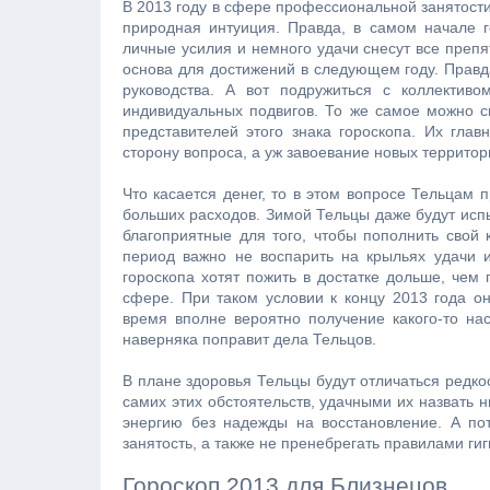
В 2013 году в сфере профессиональной занятости
природная интуиция. Правда, в самом начале г
личные усилия и немного удачи снесут все препя
основа для достижений в следующем году. Правда
руководства. А вот подружиться с коллектив
индивидуальных подвигов. То же самое можно ск
представителей этого знака гороскопа. Их глав
сторону вопроса, а уж завоевание новых территор
Что касается денег, то в этом вопросе Тельцам 
больших расходов. Зимой Тельцы даже будут испы
благоприятные для того, чтобы пополнить свой 
период важно не воспарить на крыльях удачи и
гороскопа хотят пожить в достатке дольше, чем
сфере. При таком условии к концу 2013 года они
время вполне вероятно получение какого-то на
наверняка поправит дела Тельцов.
В плане здоровья Тельцы будут отличаться редко
самих этих обстоятельств, удачными их назвать 
энергию без надежды на восстановление. А по
занятость, а также не пренебрегать правилами ги
Гороскоп 2013 для Близнецов