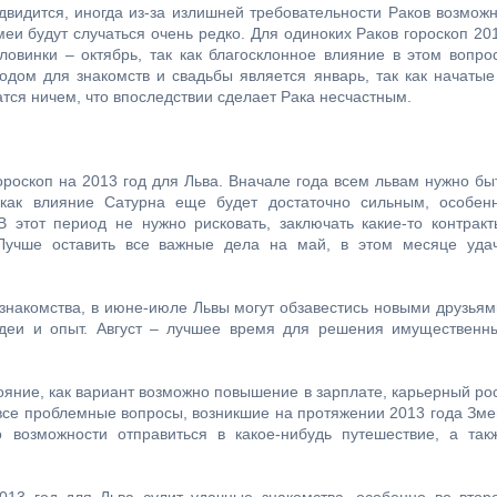
видится, иногда из-за излишней требовательности Раков возмож
меи будут случаться очень редко. Для одиноких Раков гороскоп 20
овинки – октябрь, так как благосклонное влияние в этом вопро
дом для знакомств и свадьбы является январь, так как начатые
тся ничем, что впоследствии сделает Рака несчастным.
ороскоп на 2013 год для Льва. Вначале года всем львам нужно бы
 как влияние Сатурна еще будет достаточно сильным, особен
 этот период не нужно рисковать, заключать какие-то контракт
 Лучше оставить все важные дела на май, в этом месяце уда
знакомства, в июне-июле Львы могут обзавестись новыми друзьям
деи и опыт. Август – лучшее время для решения имущественн
ояние, как вариант возможно повышение в зарплате, карьерный рос
все проблемные вопросы, возникшие на протяжении 2013 года Зме
 возможности отправиться в какое-нибудь путешествие, а так