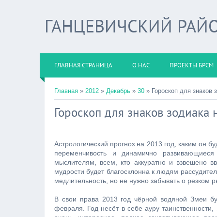
ГАНЦЕВИЧСКИЙ РАЙО
ГЛАВНАЯ СТРАНИЦА
О НАС
ПРОЕКТЫ БРСМ
Главная
»
2012
»
Декабрь
»
30
» Гороскоп для знаков 
Гороскоп для знаков зодиака 
Астрологический прогноз на 2013 год, каким он б
переменчивость и динамично развивающиеся 
мыслителям, всем, кто аккуратно и взвешено в
мудрости будет благосклонна к людям рассудител
медлительность, но не нужно забывать о резком 
В свои права 2013 год чёрной водяной Змеи буд
февраля. Год несёт в себе ауру таинственности,