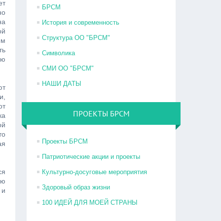
ет
БРСМ
но
на
История и современность
ой
Структура ОО "БРСМ"
ем
ть
Символика
ую
СМИ ОО "БРСМ"
НАШИ ДАТЫ
ют
и,
от
ПРОЕКТЫ БРСМ
ка
ой
то
Проекты БРСМ
ая
Патриотические акции и проекты
ся
Культурно-досуговые мероприятия
ую
Здоровый образ жизни
 и
100 ИДЕЙ ДЛЯ МОЕЙ СТРАНЫ