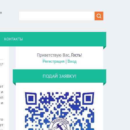
"
КОНТАКТЫ
Приветствую Вас
,
Гость
!
Регистрация
|
Вход
:17
ПОДАЙ ЗАЯВКУ!
ет
 и
ол
 и
го
ет