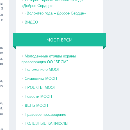
ны
«Доброе Сердце»
13
«Волонтер года – Доброе Сердце»
се
 в
ВИДЕО
МООП БРСМ
ть
но
Молодежные отряды охраны
ы,
правопорядка ОО "БРСМ"
ча
Положение о МООП
Символика МООП
и,
ых
ПРОЕКТЫ МООП
Новости МООП
т,
ДЕНЬ МООП
и.
же
Правовое просвещение
ПОЛЕЗНЫЕ КАНИКУЛЫ