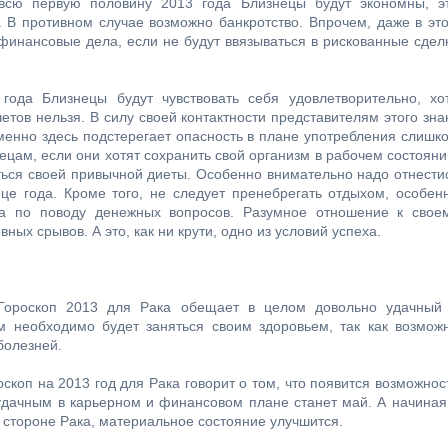
всю первую половину 2013 года Близнецы будут экономны, э
 В противном случае возможно банкротство. Впрочем, даже в эт
 финансовые дела, если не будут ввязываться в рискованные сдел
 года Близнецы будут чувствовать себя удовлетворительно, хо
етов нельзя. В силу своей контактности представителям этого зна
менно здесь подстерегает опасность в плане употребления слишк
ецам, если они хотят сохранить свой организм в рабочем состояни
ться своей привычной диеты. Особенно внимательно надо отнести
е года. Кроме того, не следует пренебрегать отдыхом, особен
ва по поводу денежных вопросов. Разумное отношение к свое
ых срывов. А это, как ни крути, одно из условий успеха.
ороскоп 2013 для Рака обещает в целом довольно удачный
м необходимо будет заняться своим здоровьем, так как возмож
болезней.
оскоп на 2013 год для Рака говорит о том, что появится возможнос
удачным в карьерном и финансовом плане станет май. А начиная
а стороне Рака, материальное состояние улучшится.