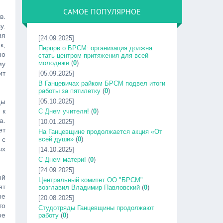
САМОЕ ПОПУЛЯРНОЕ
в.
у.
ия
[24.09.2025]
к,
Перцов о БРСМ: организация должна
но
стать центром притяжения для всей
молодежи
(
0
)
му
ит
[05.09.2025]
В Ганцевичах райком БРСМ подвел итоги
работы за пятилетку
(
0
)
цы
[05.10.2025]
 к
С Днем учителя!
(
0
)
а.
[10.01.2025]
ет
На Ганцевщине продолжается акция «От
 с
всей души»
(
0
)
ых
[14.10.2025]
С Днем матери!
(
0
)
[24.09.2025]
ый
Центральный комитет ОО "БРСМ"
ят
возглавил Владимир Павловский
(
0
)
ые
[20.08.2025]
то
Студотряды Ганцевщины продолжают
ое
работу
(
0
)