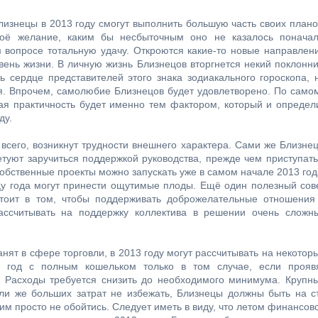
лизнецы в 2013 году смогут выполнить большую часть своих плано
воё желание, каким бы несбыточным оно не казалось поначал
 вопросе тотальную удачу. Откроются какие-то новые направлен
вень жизни. В личную жизнь Близнецов вторгнется некий поклонни
ь сердце представителей этого знака зодиакального гороскопа, 
ия. Впрочем, самолюбие Близнецов будет удовлетворено. По само
шая практичность будет именно тем фактором, который и определ
ду.
всего, возникнут трудности внешнего характера. Сами же Близне
туют заручиться поддержкой руководства, прежде чем приступать
Собственные проекты можно запускать уже в самом начале 2013 год
цу года могут принести ощутимые плоды. Ещё один полезный сов
стоит в том, чтобы поддерживать доброжелательные отношения
ассчитывать на поддержку коллектива в решении очень сложн
занят в сфере торговли, в 2013 году могут рассчитывать на некотор
ь год с полным кошельком только в том случае, если прояв
. Расходы требуется снизить до необходимого минимума. Крупн
ли же больших затрат не избежать, Близнецы должны быть на с
им просто не обойтись. Следует иметь в виду, что летом финансов