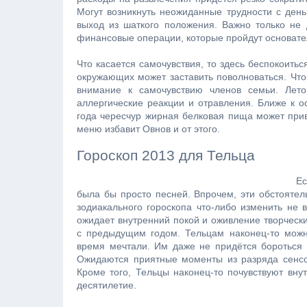
Могут возникнуть неожиданные трудности с день
выход из шаткого положения. Важно только не 
финансовые операции, которые пройдут основате
Что касается самочувствия, то здесь беспокоитьс
окружающих может заставить поволноваться. Что
внимание к самочувствию членов семьи. Лето
аллергические реакции и отравления. Ближе к о
года чересчур жирная белковая пища может при
меню избавит Овнов и от этого.
Гороскоп 2013 для Тельца
Ес
была бы просто песней. Впрочем, эти обстоятель
зодиакального гороскопа что-либо изменить не 
ожидает внутренний покой и оживление творчески
с предыдущим годом. Тельцам наконец-то можно
время мечтали. Им даже не придётся бороться з
Ожидаются приятные моменты из разряда сенсор
Кроме того, Тельцы наконец-то почувствуют вну
десятилетие.