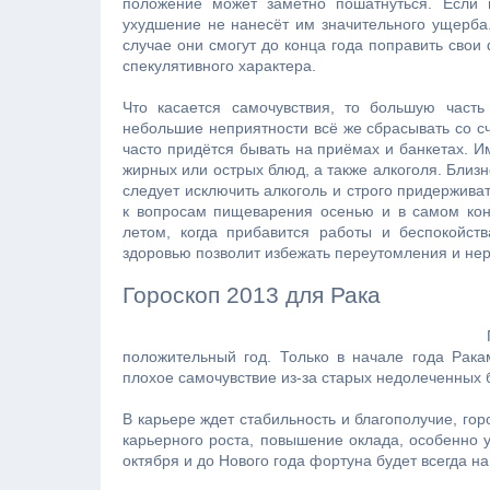
положение может заметно пошатнуться. Если 
ухудшение не нанесёт им значительного ущерба.
случае они смогут до конца года поправить свои
спекулятивного характера.
Что касается самочувствия, то большую часть
небольшие неприятности всё же сбрасывать со сч
часто придётся бывать на приёмах и банкетах. И
жирных или острых блюд, а также алкоголя. Близн
следует исключить алкоголь и строго придержива
к вопросам пищеварения осенью и в самом конц
летом, когда прибавится работы и беспокойст
здоровью позволит избежать переутомления и нервн
Гороскоп 2013 для Рака
Г
положительный год. Только в начале года Рака
плохое самочувствие из-за старых недолеченных 
В карьере ждет стабильность и благополучие, гор
карьерного роста, повышение оклада, особенно 
октября и до Нового года фортуна будет всегда н