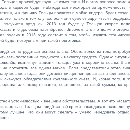
 Тельцов произойдут крупные изменения. И в этом вопросе помож
ода в карьере будет наблюдаться некоторая заторможенность, 
тствия, и к финишу Тельцы прикатят в майке лидера. Будет созда
, это только в том случае, если они сумеют заручиться поддержк
ом получится вряд ли. 2013 год будет у Тельцов скорее пол
азать и о деловом партнёрстве. Впрочем, это не должно огорча
ная задача в 2013 году состоит в том, чтобы изучить техническ
ий будет нетрудным при такой подготовке.
придётся потрудиться основательно. Обстоятельства года потребу
тывать постоянные трудности и нехватку средств. Однако ситуаци
кошелёк, возникнут в жизни Тельцов уже в середине весны. В эт
 не потратить всё одним махом. Если представители этого зна
 пару месяцев года, они должны дисциплинироваться в финансов
 окажутся обладателями кругленького счёта. И, кроме того, в э
следства или пожертвования, состоящего из такой суммы, котор
стной устойчивостью к внешним обстоятельствам. А вот что касает
никак нельзя. Тельцам придётся всё время расходовать накопленн
тому лучшее, что они могут сделать – умело чередовать отдых
гиены.