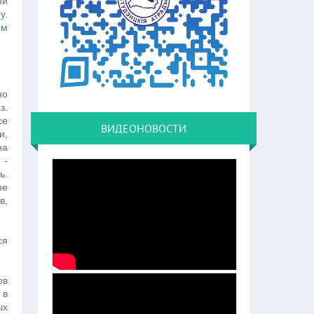
ни
у.
им
но
з.
се
ВИДЕОНОВОСТИ
и,
на
 -
ь.
не
в,
ся
ов
 в
ых