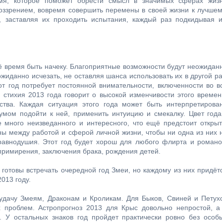
емя, которое поможет обрести смысл в значимых сферах жиз
оззрением, вовремя совершить перемены в своей жизни к лучшем
 заставляя их проходить испытания, каждый раз подкидывая 
ё время быть начеку. Благоприятные возможности будут неожидан
ожиданно исчезать, не оставляя шанса использовать их в другой ра
т год потребует постоянной внимательности, включенности во в
 стихия 2013 года говорит о высокой изменчивости этого времен
ства. Каждая ситуация этого года может быть интерпретирова
умом подойти к ней, применить интуицию и смекалку. Цвет года
е много неизведанного и интересного, что ещё предстоит открыт
ы между работой и сферой личной жизни, чтобы ни одна из них 
равнодушия. Этот год будет хорош для любого флирта и романо
примирения, заключения брака, рождения детей.
 готовы встречать очередной год Змеи, но каждому из них придёт
013 году.
 удачу Змеям, Драконам и Кроликам. Для Быков, Свиней и Петух
проблем. Астропрогноз 2013 для Крыс довольно непростой, а
У остальных знаков год пройдет практически ровно без особ