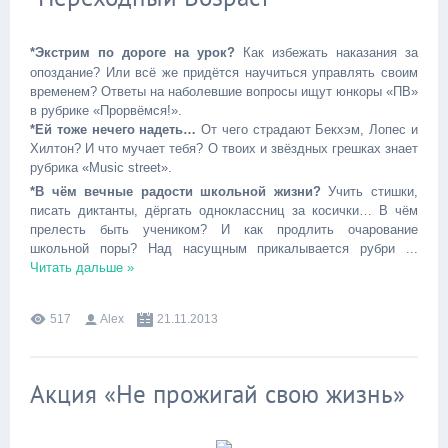
*Экстрим по дороге на урок?
Как избежать наказания за
опоздание? Или всё же придётся научиться управлять своим
временем? Ответы на наболевшие вопросы ищут юнкоры «ПВ»
в рубрике «Прорвёмся!».
*Ей тоже нечего надеть…
От чего страдают Бекхэм, Лопес и
Хилтон? И что мучает тебя? О твоих и звёздных грешках знает
рубрика «Music street».
*В чём вечные радости школьной жизни?
Учить стишки,
писать диктанты, дёргать одноклассниц за косички… В чём
прелесть быть учеником? И как продлить очарование
школьной поры? Над насущным прикалывается рубри
...
Читать дальше »
517
Alex
21.11.2013
Акция «Не прожигай свою жизнь»