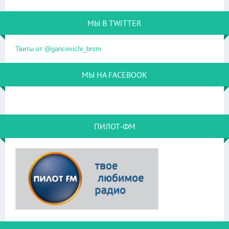
МЫ В TWITTER
Твиты от @gancevichi_brsm
МЫ НА FACEBOOK
ПИЛОТ-ФМ