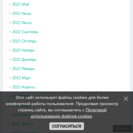
2022 Май
2022 Июнь
2022 Июль
2022 Сентябрь
2022 Октябрь
2022 Ноябрь
2022 Декабрь
2023 Январь
2023 Март
2023 Апрель
2023 Май
Этот сайт использует файлы cookies для более
комфортной работы пользователя. Продолжая просмотр
2023 Июнь
страниц сайта, вы соглашаетесь с
Политикой
2023 Июль
использования файлов cookies
.
2023 Август
СОГЛАСИТЬСЯ