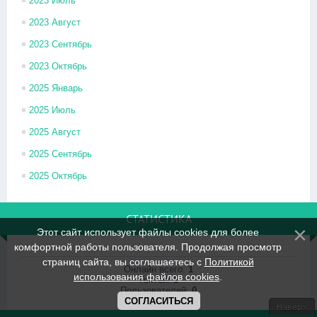
2023 Июль
2023 Август
2023 Сентябрь
2023 Октябрь
2025 Январь
2025 Июль
2025 Август
2025 Сентябрь
2025 Октябрь
СТАТИСТИКА
Этот сайт использует файлы cookies для более
комфортной работы пользователя. Продолжая просмотр
страниц сайта, вы соглашаетесь с
Политикой
Онлайн всего:
1
использования файлов cookies
.
Гостей:
1
Пользователей:
0
СОГЛАСИТЬСЯ