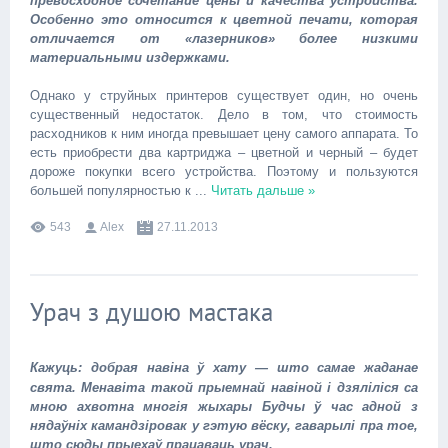
превосходное сочетание цены и качества устройства.
Особенно это относится к цветной печати, которая
отличается от «лазерников» более низкими
материальными издержками.
Однако у струйных принтеров существует один, но очень
существенный недостаток. Дело в том, что стоимость
расходников к ним иногда превышает цену самого аппарата. То
есть приобрести два картриджа – цветной и черный – будет
дороже покупки всего устройства. Поэтому и пользуются
большей популярностью к
...
Читать дальше »
543
Alex
27.11.2013
Урач з душою мастака
Кажуць: добрая навіна ў хату — што самае жаданае
свята. Менавіта такой прыемнай навіной і дзяліліся са
мною ахвотна многія жыхары Будчы ў час адной з
нядаўніх камандзіровак у гэтую вёску, гаварылі пра тое,
што сюды прыехаў працаваць урач.