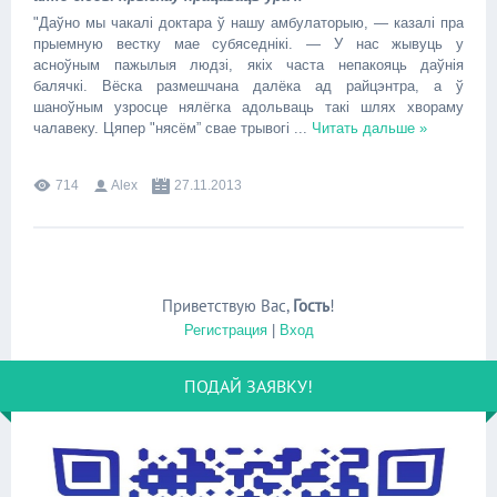
"Даўно мы чакалі доктара ў нашу амбулаторыю, — казалі пра
прыемную вестку мае субяседнікі. — У нас жывуць у
асноўным пажылыя людзі, якіх часта непакояць даўнія
балячкі. Вёска размешчана далёка ад райцэнтра, а ў
шаноўным узросце нялёгка адольваць такі шлях хвораму
чалавеку. Цяпер "нясём” свае трывогі
...
Читать дальше »
714
Alex
27.11.2013
Приветствую Вас
,
Гость
!
Регистрация
|
Вход
ПОДАЙ ЗАЯВКУ!