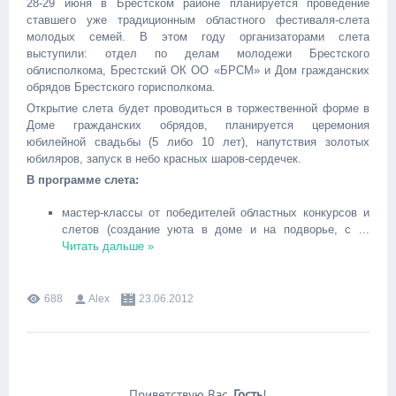
28-29 июня в Брестском районе планируется проведение
ставшего уже традиционным областного фестиваля-слета
молодых семей. В этом году организаторами слета
выступили: отдел по делам молодежи Брестского
облисполкома, Брестский ОК ОО «БРСМ» и Дом гражданских
обрядов Брестского горисполкома.
Открытие слета будет проводиться в торжественной форме в
Доме гражданских обрядов, планируется церемония
юбилейной свадьбы (5 либо 10 лет), напутствия золотых
юбиляров, запуск в небо красных шаров-сердечек.
В программе слета:
мастер-классы от победителей областных конкурсов и
слетов (создание уюта в доме и на подворье, с
...
Читать дальше »
688
Alex
23.06.2012
Приветствую Вас
,
Гость
!